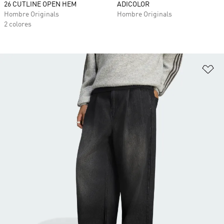
26 CUTLINE OPEN HEM
ADICOLOR
Hombre Originals
Hombre Originals
2 colores
Añ