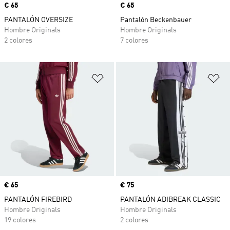
Precio
€ 65
Precio
€ 65
PANTALÓN OVERSIZE
Pantalón Beckenbauer
Hombre Originals
Hombre Originals
2 colores
7 colores
Añadir a la lista de deseos
Añ
Precio
€ 65
Precio
€ 75
PANTALÓN FIREBIRD
PANTALÓN ADIBREAK CLASSIC
Hombre Originals
Hombre Originals
19 colores
2 colores