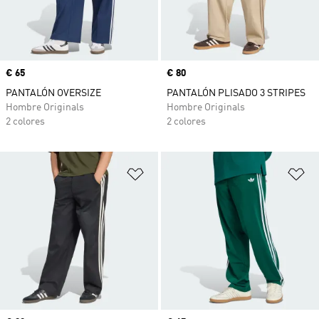
Precio
€ 65
Precio
€ 80
PANTALÓN OVERSIZE
PANTALÓN PLISADO 3 STRIPES
Hombre Originals
Hombre Originals
2 colores
2 colores
Añadir a la lista de deseos
Añ