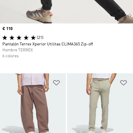
Precio
€ 110
(21)
Pantalón Terrex Xperior Utilitas CLIMA365 Zip-off
Hombre TERREX
6 colores
Añadir a la lista de deseos
Añ