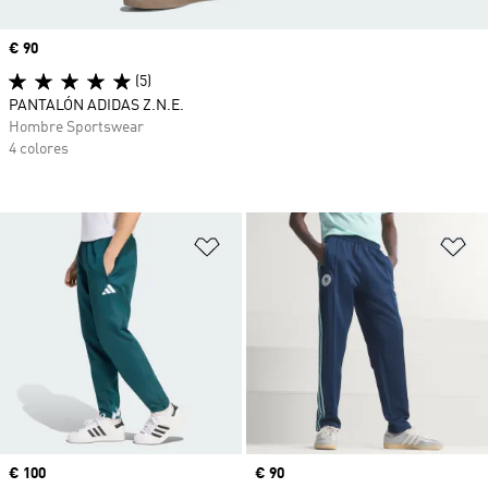
Precio
€ 90
(5)
PANTALÓN ADIDAS Z.N.E.
Hombre Sportswear
4 colores
Añadir a la lista de deseos
Añ
Precio
€ 100
Precio
€ 90