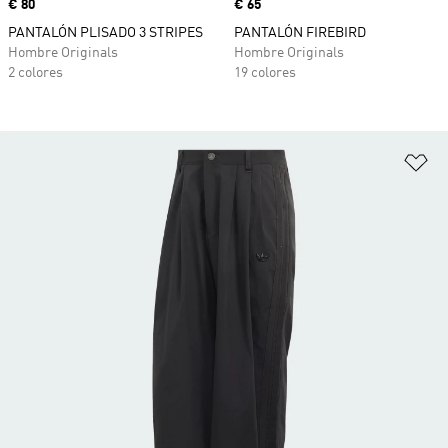
Precio
€ 80
Precio
€ 65
PANTALÓN PLISADO 3 STRIPES
PANTALÓN FIREBIRD
Hombre Originals
Hombre Originals
2 colores
19 colores
Añ