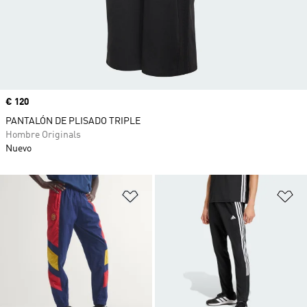
Precio
€ 120
PANTALÓN DE PLISADO TRIPLE
Hombre Originals
Nuevo
Añadir a la lista de deseos
Añ