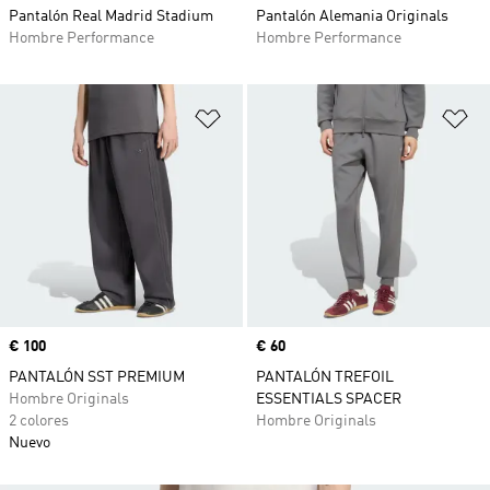
Pantalón Real Madrid Stadium
Pantalón Alemania Originals
Hombre Performance
Hombre Performance
Añadir a la lista de deseos
Añ
Precio
€ 100
Precio
€ 60
PANTALÓN SST PREMIUM
PANTALÓN TREFOIL
Hombre Originals
ESSENTIALS SPACER
2 colores
Hombre Originals
Nuevo