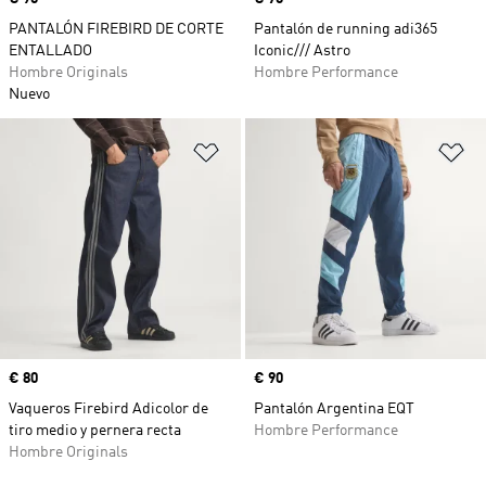
PANTALÓN FIREBIRD DE CORTE
Pantalón de running adi365
ENTALLADO
Iconic/// Astro
Hombre Originals
Hombre Performance
Nuevo
Añadir a la lista de deseos
Añ
Precio
€ 80
Precio
€ 90
Vaqueros Firebird Adicolor de
Pantalón Argentina EQT
tiro medio y pernera recta
Hombre Performance
Hombre Originals