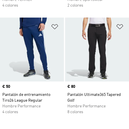
4 colores
2 colores
Añadir a la lista de deseos
Añ
Precio
€ 50
Precio
€ 80
Pantalón de entrenamiento
Pantalón Ultimate365 Tapered
Tiro26 League Regular
Golf
Hombre Performance
Hombre Performance
4 colores
8 colores