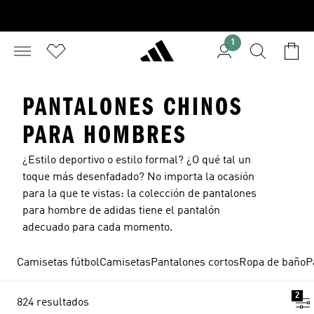
1
PANTALONES CHINOS
PARA HOMBRES
¿Estilo deportivo o estilo formal? ¿O qué tal un
toque más desenfadado? No importa la ocasión
para la que te vistas: la colección de pantalones
para hombre de adidas tiene el pantalón
adecuado para cada momento.
Camisetas fútbol
Camisetas
Pantalones cortos
Ropa de baño
P
2
824 resultados