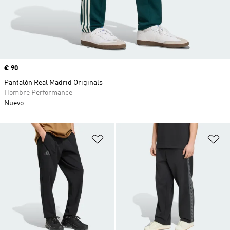
Precio
€ 90
Pantalón Real Madrid Originals
Hombre Performance
Nuevo
Añadir a la lista de deseos
Añ