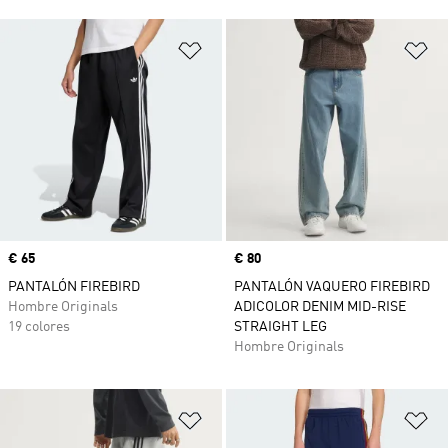
Añadir a la lista de deseos
Añ
Precio
€ 65
Precio
€ 80
PANTALÓN FIREBIRD
PANTALÓN VAQUERO FIREBIRD
Hombre Originals
ADICOLOR DENIM MID-RISE
19 colores
STRAIGHT LEG
Hombre Originals
Añadir a la lista de deseos
Añ