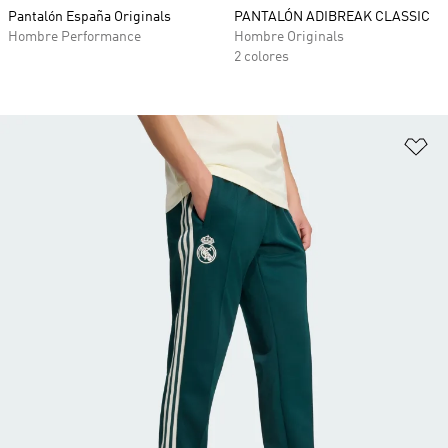
Pantalón España Originals
PANTALÓN ADIBREAK CLASSIC
Hombre Performance
Hombre Originals
2 colores
Añ