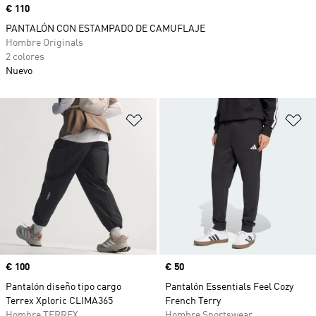
Precio
€ 110
PANTALÓN CON ESTAMPADO DE CAMUFLAJE
Hombre Originals
2 colores
Nuevo
Añadir a la lista de deseos
Añ
Precio
€ 100
Precio
€ 50
Pantalón diseño tipo cargo
Pantalón Essentials Feel Cozy
Terrex Xploric CLIMA365
French Terry
Hombre TERREX
Hombre Sportswear