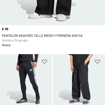
Precio
€ 90
PANTALÓN VAQUERO TALLE MEDIO Y PERNERA ANCHA
Hombre Originals
Nuevo
Añadir a la lista de deseos
Añ