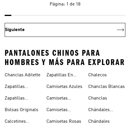
Página: 1 de 18
Siguiente
PANTALONES CHINOS PARA
HOMBRES Y MÁS PARA EXPLORAR
Chanclas Adilette
Zapatillas En
Chalecos
Oferta
Zapatillas
Camisetas Azules
Chanclas Blancas
Sambas Blancas
Zapatillas
Camisetas
Chanclas
Superstar
Negras
Bolsas Originals
Camisetas
Chándales
Blancas
Originals
Blancos
Calcetines
Camisetas Rosas
Chándales
Tobilleros