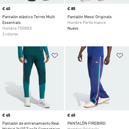
Precio
€ 60
Precio
€ 85
Pantalón elástico Terrex Multi
Pantalón Messi Originals
Essentials
Hombre Performance
Hombre TERREX
Nuevo
2 colores
Añadir a la lista de deseos
Añ
Precio
€ 65
Precio
€ 65
Pantalón de entrenamiento Real
PANTALÓN FIREBIRD