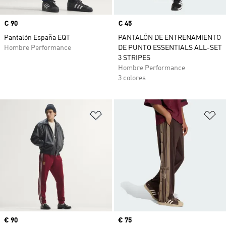
Precio
€ 90
Precio
€ 45
Pantalón España EQT
PANTALÓN DE ENTRENAMIENTO
Hombre Performance
DE PUNTO ESSENTIALS ALL-SET
3 STRIPES
Hombre Performance
3 colores
Añadir a la lista de deseos
Añ
Precio
€ 90
Precio
€ 75