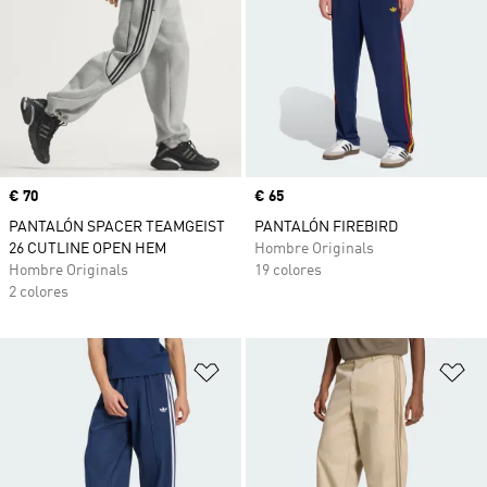
Precio
€ 70
Precio
€ 65
PANTALÓN SPACER TEAMGEIST
PANTALÓN FIREBIRD
26 CUTLINE OPEN HEM
Hombre Originals
Hombre Originals
19 colores
2 colores
Añadir a la lista de deseos
Añ