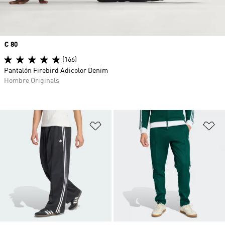
Precio
€ 80
(166)
Pantalón Firebird Adicolor Denim
Hombre Originals
Añadir a la lista de deseos
Añ