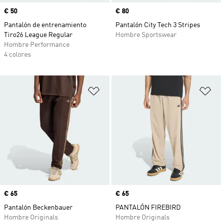
Precio
€ 50
Precio
€ 80
Pantalón de entrenamiento
Pantalón City Tech 3 Stripes
Tiro26 League Regular
Hombre Sportswear
Hombre Performance
4 colores
Añadir a la lista de deseos
Añ
Precio
€ 65
Precio
€ 65
Pantalón Beckenbauer
PANTALÓN FIREBIRD
Hombre Originals
Hombre Originals