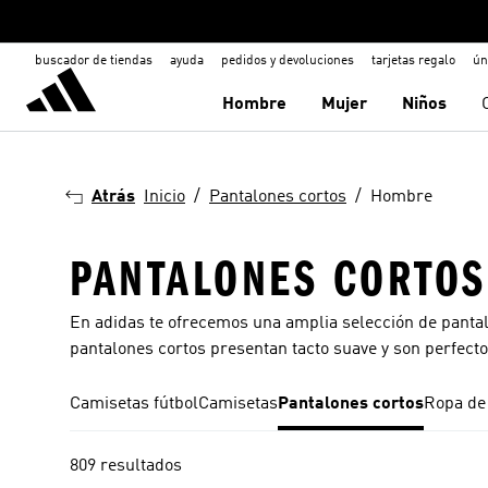
buscador de tiendas
ayuda
pedidos y devoluciones
tarjetas regalo
ún
Hombre
Mujer
Niños
Atrás
Inicio
Pantalones cortos
Hombre
PANTALONES CORTO
En adidas te ofrecemos una amplia selección de panta
pantalones cortos
presentan tacto suave y son perfectos 
Camisetas fútbol
Camisetas
Pantalones cortos
Ropa de
809 resultados