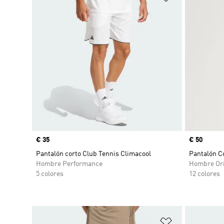
Precio
€ 35
Precio
€ 50
Pantalón corto Club Tennis Climacool
Pantalón Co
Hombre Performance
Hombre Ori
5 colores
12 colores
Añadir a la li