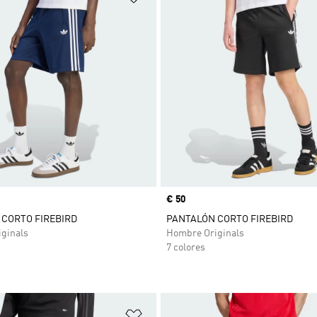
Precio
€ 50
CORTO FIREBIRD
PANTALÓN CORTO FIREBIRD
ginals
Hombre Originals
7 colores
sta de deseos
Añadir a la lista de deseos