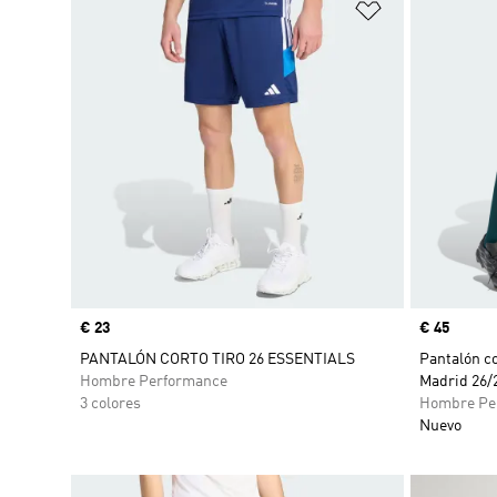
Añadir a la li
Precio
€ 23
Precio
€ 45
PANTALÓN CORTO TIRO 26 ESSENTIALS
Pantalón c
Hombre Performance
Madrid 26/
3 colores
Hombre Pe
Nuevo