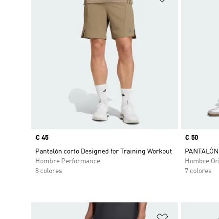
Precio
€ 45
Precio
€ 50
Pantalón corto Designed for Training Workout
PANTALÓN 
Hombre Performance
Hombre Ori
8 colores
7 colores
Añadir a la li