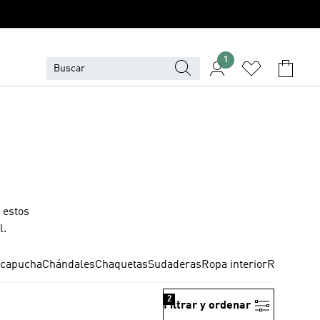
1
 estos
l.
 capucha
Chándales
Chaquetas
Sudaderas
Ropa interior
Ropa hom
2
Filtrar y ordenar