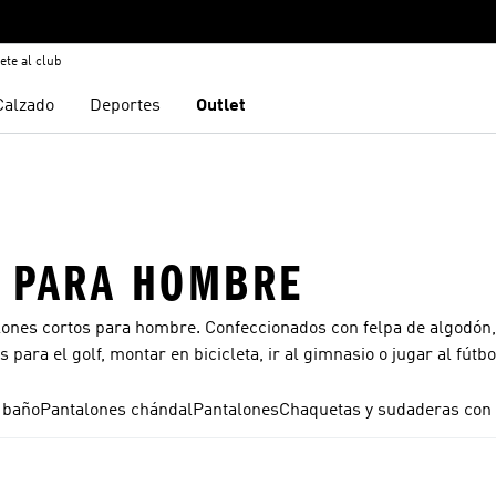
ete al club
Calzado
Deportes
Outlet
S PARA HOMBRE
lones cortos para hombre. Confeccionados con felpa de algodón,
para el golf, montar en bicicleta, ir al gimnasio o jugar al fútbo
 baño
Pantalones chándal
Pantalones
Chaquetas y sudaderas con