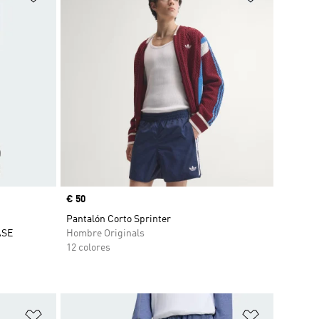
Precio
€ 50
Pantalón Corto Sprinter
ASE
Hombre Originals
12 colores
Añadir a la lista de deseos
Añadir a la