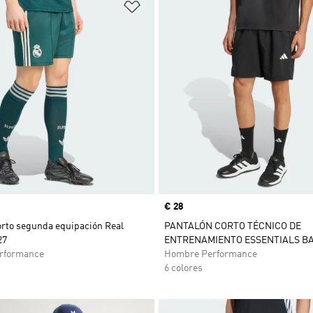
sta de deseos
Añadir a la lista de deseos
Precio
€ 28
orto segunda equipación Real
PANTALÓN CORTO TÉCNICO DE
27
ENTRENAMIENTO ESSENTIALS B
rformance
Hombre Performance
6 colores