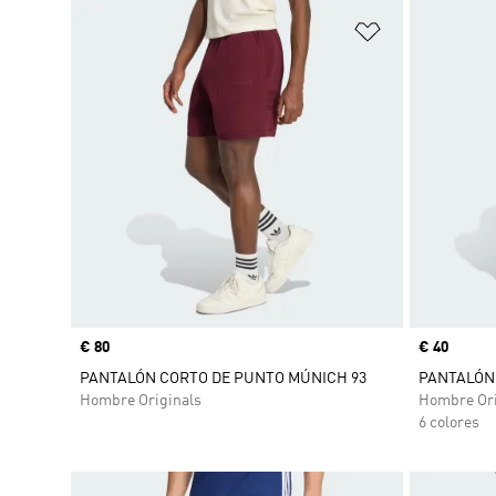
Añadir a la li
Precio
€ 80
Precio
€ 40
PANTALÓN CORTO DE PUNTO MÚNICH 93
PANTALÓN 
Hombre Originals
Hombre Ori
6 colores