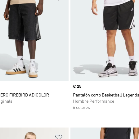
Precio
€ 25
ERO FIREBIRD ADICOLOR
Pantalón corto Basketball Legend
ginals
Hombre Performance
6 colores
sta de deseos
Añadir a la lista de deseos