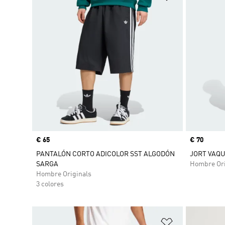
Precio
€ 65
Precio
€ 70
PANTALÓN CORTO ADICOLOR SST ALGODÓN
JORT VAQU
SARGA
Hombre Ori
Hombre Originals
3 colores
Añadir a la li