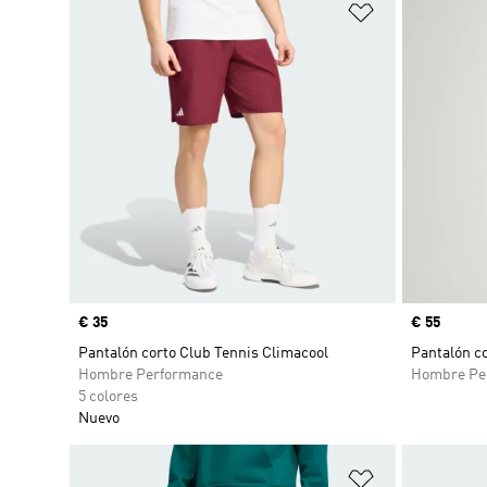
Añadir a la li
Precio
€ 35
Precio
€ 55
Pantalón corto Club Tennis Climacool
Pantalón c
Hombre Performance
Hombre Pe
5 colores
Nuevo
Añadir a la li