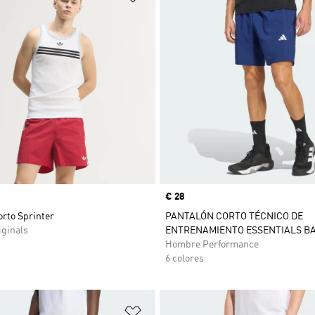
Precio
€ 28
rto Sprinter
PANTALÓN CORTO TÉCNICO DE
ginals
ENTRENAMIENTO ESSENTIALS B
Hombre Performance
6 colores
sta de deseos
Añadir a la lista de deseos