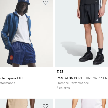
sta de deseos
Añadir a la lista de deseos
Precio
€ 23
orto España EQT
PANTALÓN CORTO TIRO 26 ESSEN
rformance
Hombre Performance
3 colores
sta de deseos
Añadir a la lista de deseos