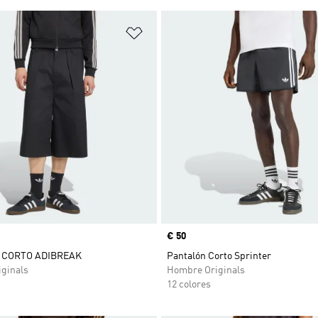
sta de deseos
Añadir a la lista de deseos
Precio
€ 50
 CORTO ADIBREAK
Pantalón Corto Sprinter
ginals
Hombre Originals
12 colores