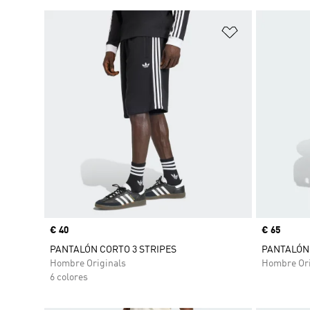
Añadir a la li
Precio
€ 40
Precio
€ 65
PANTALÓN CORTO 3 STRIPES
PANTALÓN
Hombre Originals
Hombre Ori
6 colores