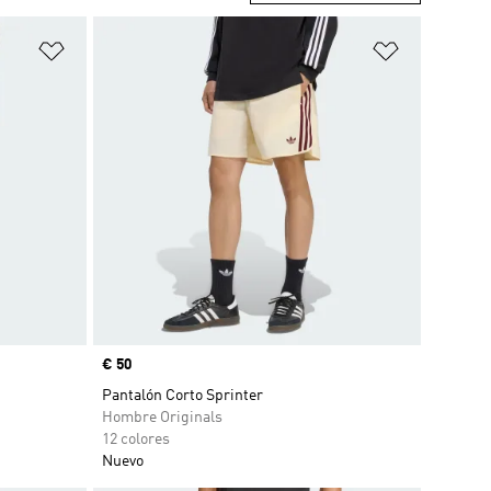
Añadir a la lista de deseos
Añadir a la
Precio
€ 50
Pantalón Corto Sprinter
Hombre Originals
12 colores
Nuevo