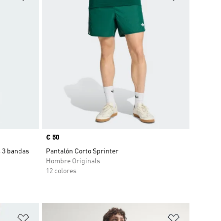
Precio
€ 50
s 3 bandas
Pantalón Corto Sprinter
Hombre Originals
12 colores
Añadir a la lista de deseos
Añadir a la