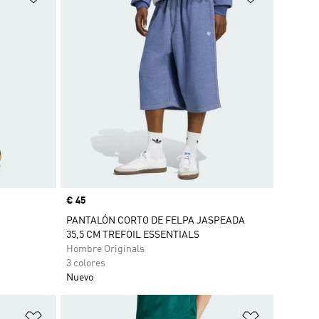
Precio
€ 45
PANTALÓN CORTO DE FELPA JASPEADA
35,5 CM TREFOIL ESSENTIALS
Hombre Originals
3 colores
Nuevo
Añadir a la lista de deseos
Añadir a la