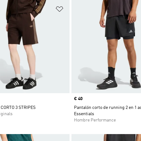
sta de deseos
Añadir a la lista de deseos
Precio
€ 40
CORTO 3 STRIPES
Pantalón corto de running 2 en 1 a
ginals
Essentials
Hombre Performance