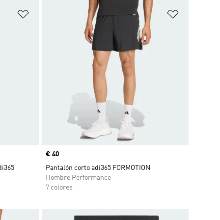
Añadir a la lista de deseos
Añadir a la
Precio
€ 40
di365
Pantalón corto adi365 FORMOTION
Hombre Performance
7 colores