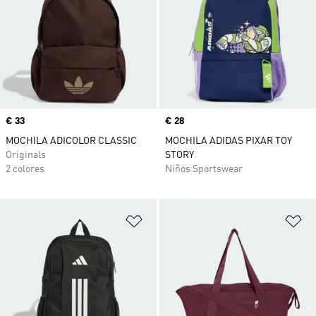
Precio
€ 33
Precio
€ 28
MOCHILA ADICOLOR CLASSIC
MOCHILA ADIDAS PIXAR TOY
Originals
STORY
2 colores
Niños Sportswear
Añadir a la lista de deseos
Añ