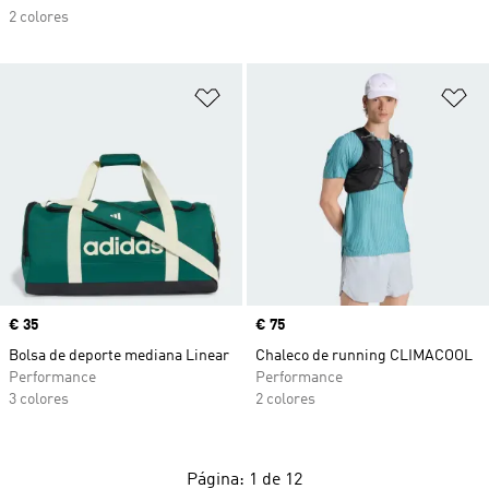
2 colores
Añadir a la lista de deseos
Añ
Precio
€ 35
Precio
€ 75
Bolsa de deporte mediana Linear
Chaleco de running CLIMACOOL
Performance
Performance
3 colores
2 colores
Página: 1 de 12