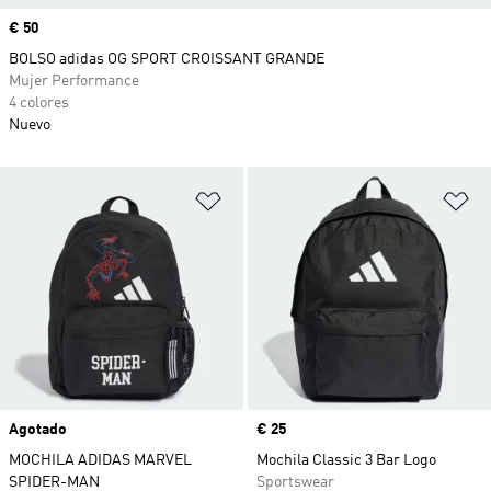
Precio
€ 50
BOLSO adidas OG SPORT CROISSANT GRANDE
Mujer Performance
4 colores
Nuevo
Añadir a la lista de deseos
Añ
Agotado
Precio
€ 25
MOCHILA ADIDAS MARVEL
Mochila Classic 3 Bar Logo
SPIDER-MAN
Sportswear