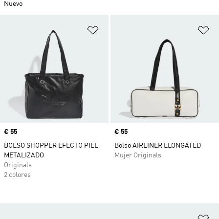
Nuevo
Añadir a la lista de deseos
Añ
Precio
€ 55
Precio
€ 55
BOLSO SHOPPER EFECTO PIEL
Bolso AIRLINER ELONGATED
METALIZADO
Mujer Originals
Originals
2 colores
Añ