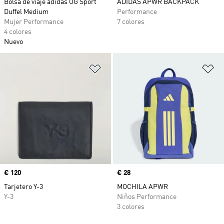
Bolsa de viaje adidas OG Sport
ADIDAS APWR BACKPACK
Duffel Medium
Performance
Mujer Performance
7 colores
4 colores
Nuevo
Añadir a la lista de deseos
Añ
Precio
€ 120
Precio
€ 28
Tarjetero Y-3
MOCHILA APWR
Y-3
Niños Performance
3 colores