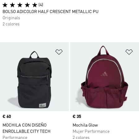
(4)
BOLSO ADICOLOR HALF CRESCENT METALLIC PU
Originals
2 colores
Añadir a la lista de deseos
Añ
Precio
€ 60
Precio
€ 35
MOCHILA CON DISEÑO
Mochila Glow
ENROLLABLE CITY TECH
Mujer Performance
Performance
2 colores