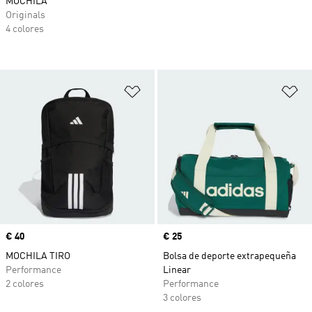
MOCHILA
Originals
4 colores
Añadir a la lista de deseos
Añ
Precio
€ 40
Precio
€ 25
MOCHILA TIRO
Bolsa de deporte extrapequeña
Performance
Linear
2 colores
Performance
3 colores