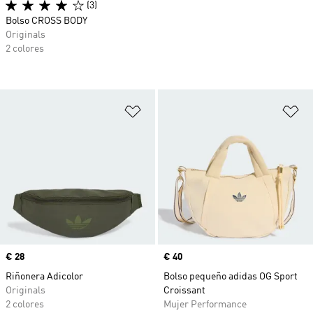
(3)
Bolso CROSS BODY
Originals
2 colores
Añadir a la lista de deseos
Añ
Precio
€ 28
Precio
€ 40
Riñonera Adicolor
Bolso pequeño adidas OG Sport
Originals
Croissant
2 colores
Mujer Performance