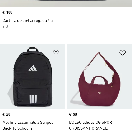
Precio
€ 180
Cartera de piel arrugada Y-3
Y-3
Añadir a la lista de deseos
Añ
Precio
€ 28
Precio
€ 50
Mochila Essentials 3 Stripes
BOLSO adidas OG SPORT
Back To School 2
CROISSANT GRANDE