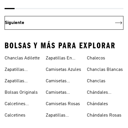
Siguiente
BOLSAS Y MÁS PARA EXPLORAR
Chanclas Adilette
Zapatillas En
Chalecos
Oferta
Zapatillas
Camisetas Azules
Chanclas Blancas
Sambas Blancas
Zapatillas
Camisetas
Chanclas
Superstar
Negras
Bolsas Originals
Camisetas
Chándales
Blancas
Originals
Blancos
Calcetines
Camisetas Rosas
Chándales
Tobilleros
Calcetines
Zapatillas
Chándales Rosas
Blancos
Campus