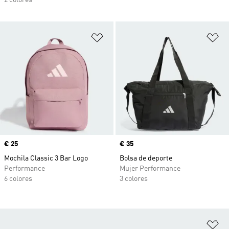
2 colores
Añadir a la lista de deseos
Añ
Precio
€ 25
Precio
€ 35
Mochila Classic 3 Bar Logo
Bolsa de deporte
Performance
Mujer Performance
6 colores
3 colores
Añ