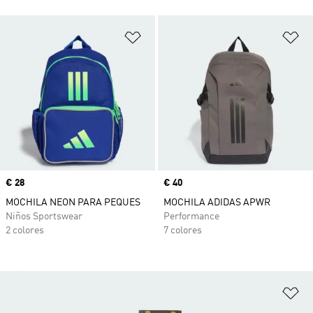
Añadir a la lista de deseos
Añ
Precio
€ 28
Precio
€ 40
MOCHILA NEON PARA PEQUES
MOCHILA ADIDAS APWR
Niños Sportswear
Performance
2 colores
7 colores
Añ