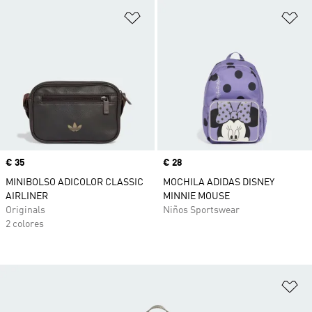
Añadir a la lista de deseos
Añ
Precio
€ 35
Precio
€ 28
MINIBOLSO ADICOLOR CLASSIC
MOCHILA ADIDAS DISNEY
AIRLINER
MINNIE MOUSE
Originals
Niños Sportswear
2 colores
Añ