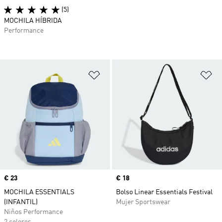
(5)
MOCHILA HÍBRIDA
Performance
Añadir a la lista de deseos
Añ
Precio
€ 23
Precio
€ 18
MOCHILA ESSENTIALS
Bolso Linear Essentials Festival
(INFANTIL)
Mujer Sportswear
Niños Performance