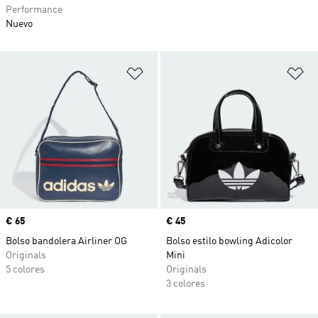
Performance
Nuevo
Añadir a la lista de deseos
Añ
Precio
€ 65
Precio
€ 45
Bolso bandolera Airliner OG
Bolso estilo bowling Adicolor
Originals
Mini
5 colores
Originals
3 colores