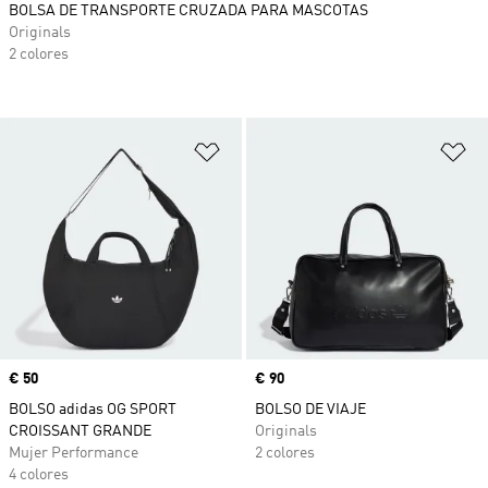
BOLSA DE TRANSPORTE CRUZADA PARA MASCOTAS
Originals
2 colores
Añadir a la lista de deseos
Añ
Precio
€ 50
Precio
€ 90
BOLSO adidas OG SPORT
BOLSO DE VIAJE
CROISSANT GRANDE
Originals
Mujer Performance
2 colores
4 colores