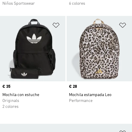
Niños Sportswear
6 colores
Añadir a la lista de deseos
Añ
Precio
€ 35
Precio
€ 28
Mochila con estuche
Mochila estampada Leo
Originals
Performance
2 colores
Añ