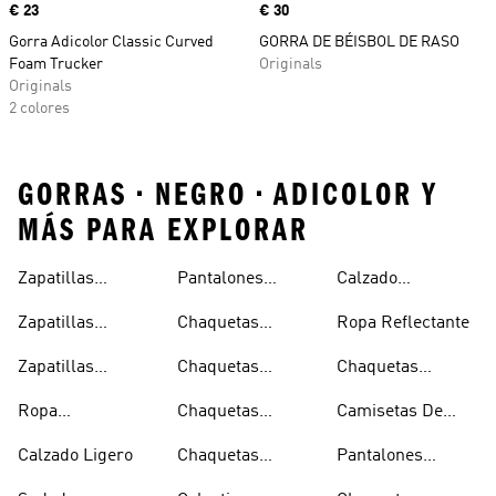
Precio
€ 23
Precio
€ 30
Gorra Adicolor Classic Curved
GORRA DE BÉISBOL DE RASO
Foam Trucker
Originals
Originals
2 colores
GORRAS • NEGRO • ADICOLOR Y
MÁS PARA EXPLORAR
Zapatillas
Pantalones
Calzado
Capucha
Transpirables
Deportivos
Reflectante
Zapatillas
Chaquetas
Ropa Reflectante
Mujer
Ligeros
Transpirables
Ligeras
Zapatillas
Chaquetas
Chaquetas
Hombre
Transpirables
Plegables
Aislantes
Ropa
Chaquetas
Camisetas De
Niños
Impermeable
Impermeables
Secado Rápido
Calzado Ligero
Chaquetas
Pantalones
Hombre
Impermeables
Elásticos