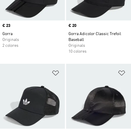
Precio
€ 23
Precio
€ 20
Gorra
Gorra Adicolor Classic Trefoil
Originals
Baseball
2 colores
Originals
10 colores
Añadir a la lista de deseos
Añ