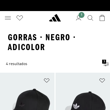
1
GORRAS · NEGRO ·
ADICOLOR
3
4 resultados
Añadir a la lista de deseos
Añ