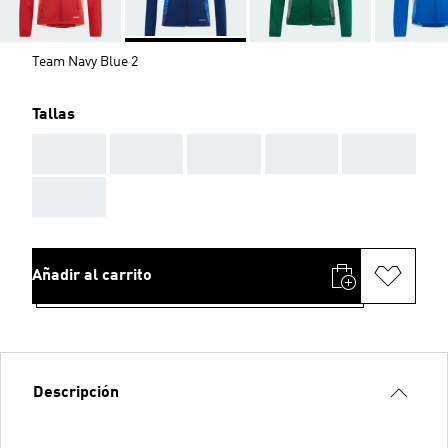
Team Navy Blue 2
Tallas
AAA
AAA
AAA
AAA
AAA
AAA
Añadir al carrito
Descripción