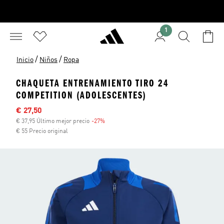
1
/
/
Inicio
Niños
Ropa
CHAQUETA ENTRENAMIENTO TIRO 24
COMPETITION (ADOLESCENTES)
Precio rebajado
€ 27,50
€ 37,95 Último mejor precio
-27%
Descuento
€ 55 Precio original