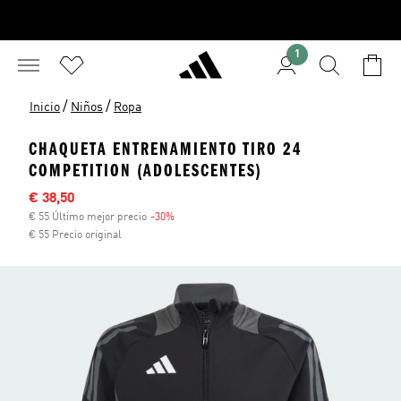
1
/
/
Inicio
Niños
Ropa
CHAQUETA ENTRENAMIENTO TIRO 24
COMPETITION (ADOLESCENTES)
Precio rebajado
€ 38,50
€ 55 Último mejor precio
-30%
Descuento
€ 55 Precio original