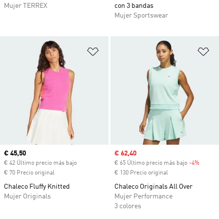
Mujer TERREX
con 3 bandas
Mujer Sportswear
Añadir a la lista de deseos
Añ
Precio actual
€ 45,50
Precio de venta
€ 62,40
€ 42 Último precio más bajo
€ 65 Último precio más bajo
-4%
Descue
€ 70 Precio original
€ 130 Precio original
Chaleco Fluffy Knitted
Chaleco Originals All Over
Mujer Originals
Mujer Performance
3 colores