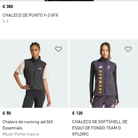
Precio
€ 350
CHALECO DE PUNTO Y-3 GFX
Y-3
Añadir a la lista de deseos
Añ
Precio
€ 50
Precio
€ 120
Chaleco de running adi365
CHALECO DE SOFTSHELL DE
Essentials
ESQUÍ DE FONDO TEAM D
Mujer Performance
XPLORIC