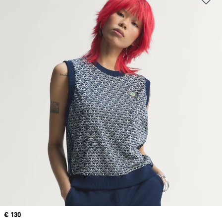
Precio
€ 130