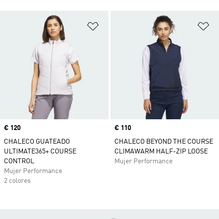
Añadir a la lista de deseos
Añ
Precio
€ 120
Precio
€ 110
CHALECO GUATEADO
CHALECO BEYOND THE COURSE
ULTIMATE365+ COURSE
CLIMAWARM HALF-ZIP LOOSE
CONTROL
Mujer Performance
Mujer Performance
2 colores