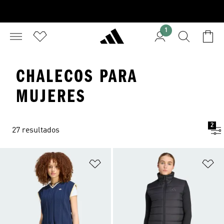
1
CHALECOS PARA
MUJERES
2
27 resultados
Añadir a la lista de deseos
Añ