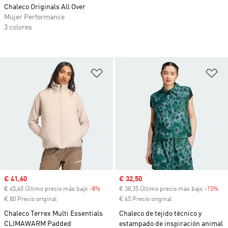
Chaleco Originals All Over
Mujer Performance
3 colores
Añadir a la lista de deseos
Añ
Precio de venta
€ 41,60
Precio de venta
€ 32,50
€ 45,60 Último precio más bajo
-8%
Descuento
€ 38,35 Último precio más bajo
-15%
Des
€ 80 Precio original
€ 65 Precio original
Chaleco Terrex Multi Essentials
Chaleco de tejido técnico y
CLIMAWARM Padded
estampado de inspiración animal