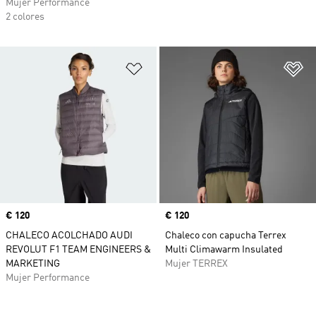
Mujer Performance
2 colores
Añadir a la lista de deseos
Añ
Precio
€ 120
Precio
€ 120
CHALECO ACOLCHADO AUDI
Chaleco con capucha Terrex
REVOLUT F1 TEAM ENGINEERS &
Multi Climawarm Insulated
MARKETING
Mujer TERREX
Mujer Performance