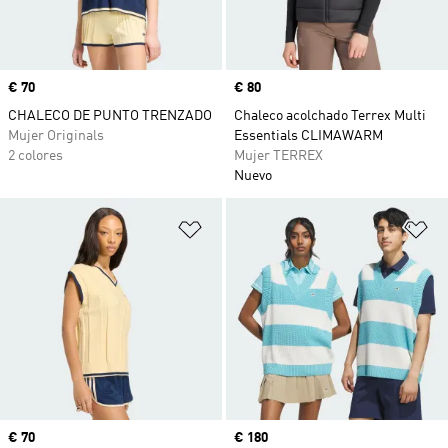
Precio
€ 70
Precio
€ 80
CHALECO DE PUNTO TRENZADO
Chaleco acolchado Terrex Multi
Mujer Originals
Essentials CLIMAWARM
2 colores
Mujer TERREX
Nuevo
Añadir a la lista de deseos
Añ
Precio
€ 70
Precio
€ 180