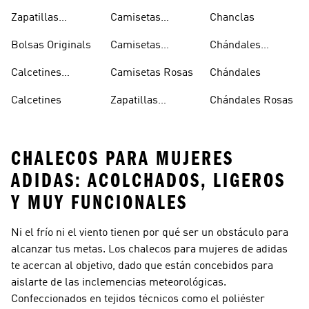
Sambas Blancas
Zapatillas
Camisetas
Chanclas
Superstar
Negras
Bolsas Originals
Camisetas
Chándales
Blancas
Originals
Blancos
Calcetines
Camisetas Rosas
Chándales
Tobilleros
Calcetines
Zapatillas
Chándales Rosas
Blancos
Campus
CHALECOS PARA MUJERES
ADIDAS: ACOLCHADOS, LIGEROS
Y MUY FUNCIONALES
Ni el frío ni el viento tienen por qué ser un obstáculo para
alcanzar tus metas. Los chalecos para mujeres de adidas
te acercan al objetivo, dado que están concebidos para
aislarte de las inclemencias meteorológicas.
Confeccionados en tejidos técnicos como el poliéster