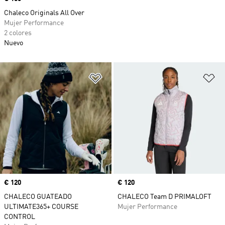
Chaleco Originals All Over
Mujer Performance
2 colores
Nuevo
Añadir a la lista de deseos
Añ
Precio
€ 120
Precio
€ 120
CHALECO GUATEADO
CHALECO Team D PRIMALOFT
ULTIMATE365+ COURSE
Mujer Performance
CONTROL