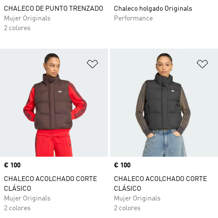
CHALECO DE PUNTO TRENZADO
Chaleco holgado Originals
Mujer Originals
Performance
2 colores
Añadir a la lista de deseos
Añ
Precio
€ 100
Precio
€ 100
CHALECO ACOLCHADO CORTE
CHALECO ACOLCHADO CORTE
CLÁSICO
CLÁSICO
Mujer Originals
Mujer Originals
2 colores
2 colores