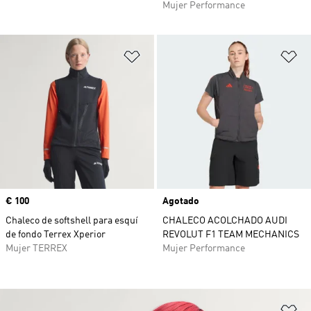
Mujer Performance
Añadir a la lista de deseos
Añ
Precio
€ 100
Agotado
Chaleco de softshell para esquí
CHALECO ACOLCHADO AUDI
de fondo Terrex Xperior
REVOLUT F1 TEAM MECHANICS
Mujer TERREX
Mujer Performance
Añ