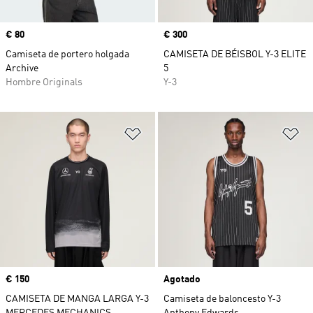
Precio
€ 80
Precio
€ 300
Camiseta de portero holgada
CAMISETA DE BÉISBOL Y-3 ELITE
Archive
5
Hombre Originals
Y-3
Añadir a la lista de deseos
Añ
Precio
€ 150
Agotado
CAMISETA DE MANGA LARGA Y-3
Camiseta de baloncesto Y-3