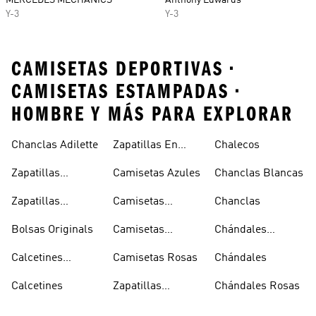
MERCEDES MECHANICS
Anthony Edwards
Y-3
Y-3
CAMISETAS DEPORTIVAS •
CAMISETAS ESTAMPADAS •
HOMBRE Y MÁS PARA EXPLORAR
Chanclas Adilette
Zapatillas En
Chalecos
Oferta
Zapatillas
Camisetas Azules
Chanclas Blancas
Sambas Blancas
Zapatillas
Camisetas
Chanclas
Superstar
Negras
Bolsas Originals
Camisetas
Chándales
Blancas
Originals
Blancos
Calcetines
Camisetas Rosas
Chándales
Tobilleros
Calcetines
Zapatillas
Chándales Rosas
Blancos
Campus