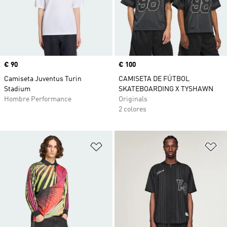
Precio
€ 90
Precio
€ 100
Camiseta Juventus Turin
CAMISETA DE FÚTBOL
Stadium
SKATEBOARDING X TYSHAWN
Hombre Performance
Originals
2 colores
Añadir a la lista de deseos
Añ