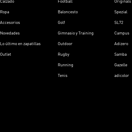
Calzado
Football
Originals
Ropa
Baloncesto
Spezial
Accesorios
Golf
SL72
Novedades
Gimnasio y Training
Campus
Lo último en zapatillas
Outdoor
Adizero
Outlet
Rugby
Samba
Running
Gazelle
Tenis
adicolor