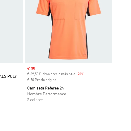
Precio de venta
€ 30
€ 39,50 Último precio más bajo
-24%
Descuento
ALS POLY
€ 50 Precio original
Camiseta Referee 24
Hombre Performance
5 colores