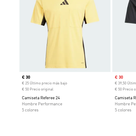
Precio actual
€ 30
Precio de 
€ 30
€ 25 Último precio más bajo
€ 39,50 Últi
€ 50 Precio original
€ 50 Precio o
Camiseta Referee 24
Camiseta R
Hombre Performance
Hombre Pe
5 colores
5 colores