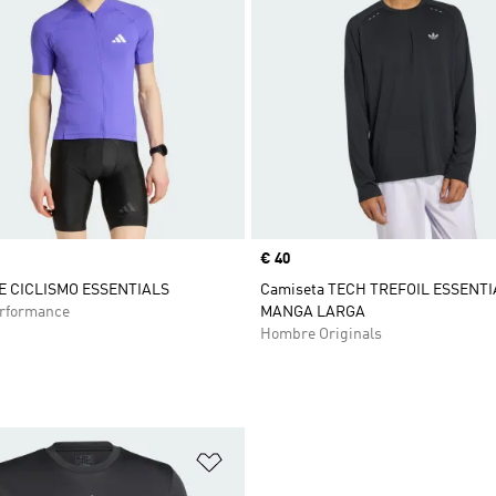
Precio
€ 40
E CICLISMO ESSENTIALS
Camiseta TECH TREFOIL ESSENTI
rformance
MANGA LARGA
Hombre Originals
sta de deseos
Añadir a la lista de deseos