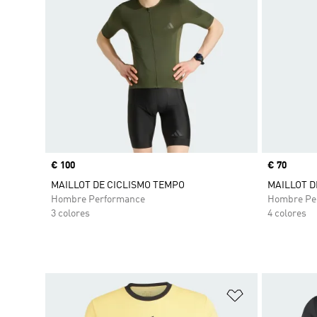
Precio
€ 100
Precio
€ 70
MAILLOT DE CICLISMO TEMPO
MAILLOT D
Hombre Performance
Hombre Pe
3 colores
4 colores
Añadir a la li