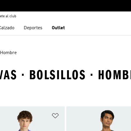
ete al club
Calzado
Deportes
Outlet
Hombre
AS · BOLSILLOS · HOMB
sta de deseos
Añadir a la lista de deseos