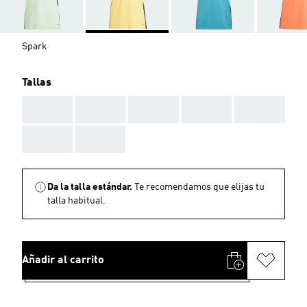
Spark
Tallas
AAA
AAA
AAA
AAA
AAA
AAA
AAA
Da la talla estándar.
Te recomendamos que elijas tu
talla habitual.
Añadir al carrito