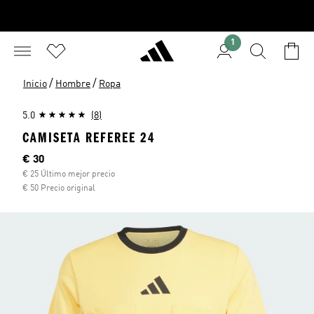
1
/
/
Inicio
Hombre
Ropa
5.0
(8)
CAMISETA REFEREE 24
Precio actual
€ 30
€ 25 Último mejor precio
€ 50 Precio original