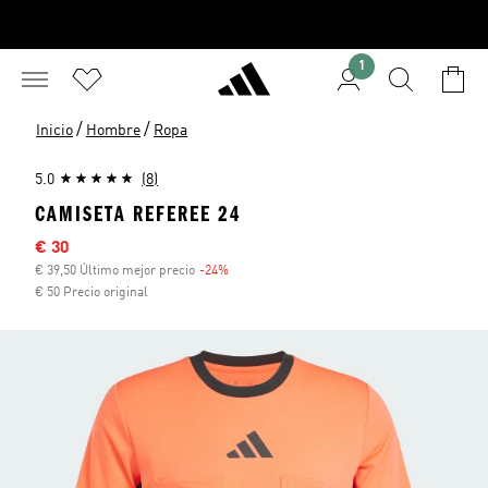
1
/
/
Inicio
Hombre
Ropa
5.0
(8)
CAMISETA REFEREE 24
Precio rebajado
€ 30
€ 39,50 Último mejor precio
-24%
Descuento
€ 50 Precio original