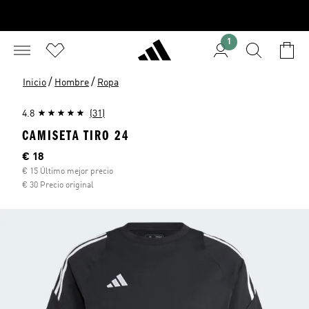
1
/
/
Inicio
Hombre
Ropa
4.8
(31)
CAMISETA TIRO 24
Precio actual
€ 18
€ 15 Último mejor precio
€ 30 Precio original