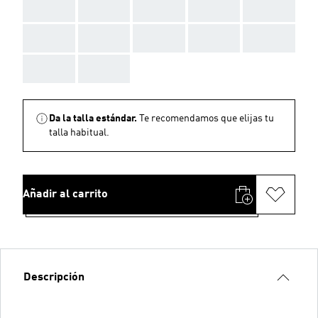
AAA
AAA
AAA
AAA
AAA
AAA
AAA
AAA
AAA
AAA
AAA
AAA
Da la talla estándar.
Te recomendamos que elijas tu
talla habitual.
Añadir al carrito
Descripción