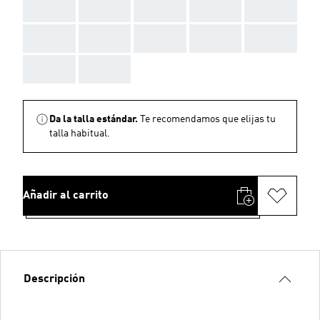
AAA
AAA
AAA
AAA
AAA
AAA
AAA
AAA
AAA
AAA
AAA
AAA
Da la talla estándar.
Te recomendamos que elijas tu
talla habitual.
Añadir al carrito
Descripción