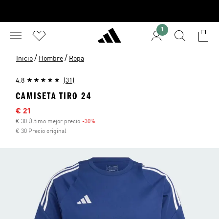
1
/
/
Inicio
Hombre
Ropa
4.8
(31)
CAMISETA TIRO 24
Precio rebajado
€ 21
€ 30 Último mejor precio
-30%
Descuento
€ 30 Precio original