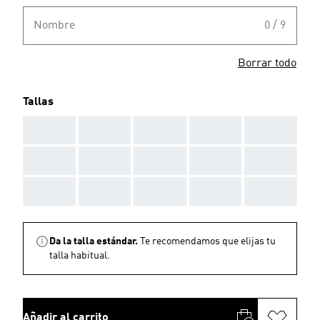
Nombre
0 / 9
Borrar todo
Tallas
AAA
AAA
AAA
AAA
AAA
AAA
AAA
AAA
AAA
AAA
AAA
AAA
AAA
AAA
AAA
Da la talla estándar.
Te recomendamos que elijas tu
talla habitual.
Añadir al carrito