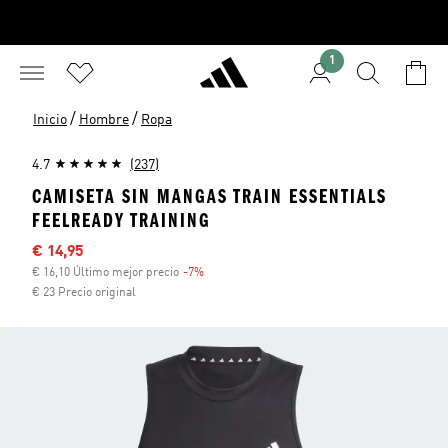
1
/
/
Inicio
Hombre
Ropa
4.7
(237)
CAMISETA SIN MANGAS TRAIN ESSENTIALS
FEELREADY TRAINING
Precio rebajado
€ 14,95
€ 16,10 Último mejor precio
-7%
Descuento
€ 23 Precio original