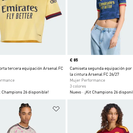
Precio
€ 85
orta tercera equipación Arsenal FC
Camiseta segunda equipación por
la cintura Arsenal FC 26/27
ormance
Mujer Performance
3 colores
t Champions 26 disponible!
Nuevo
¡Kit Champions 26 disponi
sta de deseos
Añadir a la lista de deseos