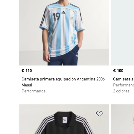
Precio
€ 110
Precio
€ 100
Camiseta primera equipación Argentina 2006
Camiseta s
Messi
Performan
Performance
2 colores
Añadir a la li