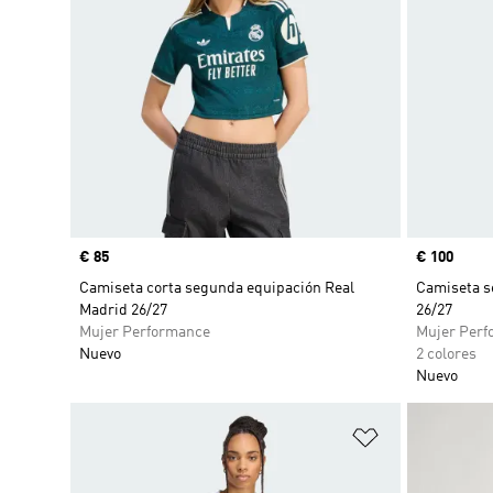
Precio
€ 85
Precio
€ 100
Camiseta corta segunda equipación Real
Camiseta s
Madrid 26/27
26/27
Mujer Performance
Mujer Perf
Nuevo
2 colores
Nuevo
Añadir a la li