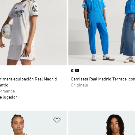
Precio
€ 80
rimera equipación Real Madrid
Camiseta Real Madrid Terrace Ico
entic
Originals
ormance
e jugador
sta de deseos
Añadir a la lista de deseos