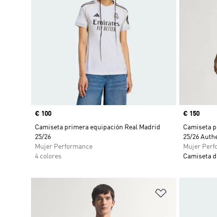
Precio
€ 100
Precio
€ 150
Camiseta primera equipación Real Madrid
Camiseta p
25/26
25/26 Auth
Mujer Performance
Mujer Perf
4 colores
Camiseta d
Añadir a la li