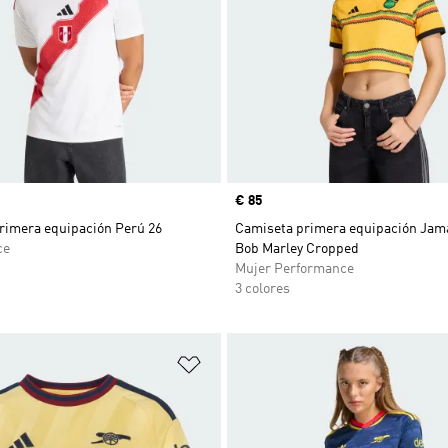
Precio
€ 85
rimera equipación Perú 26
Camiseta primera equipación Jama
ce
Bob Marley Cropped
Mujer Performance
3 colores
sta de deseos
Añadir a la lista de deseos