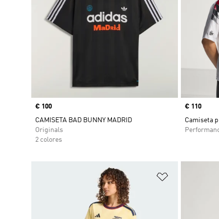
Precio
€ 100
Precio
€ 110
CAMISETA BAD BUNNY MADRID
Camiseta p
Originals
Performan
2 colores
Añadir a la li