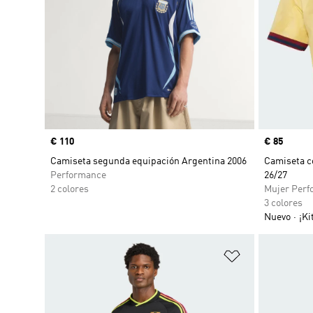
Precio
€ 110
Precio
€ 85
Camiseta segunda equipación Argentina 2006
Camiseta c
Performance
26/27
2 colores
Mujer Perf
3 colores
Nuevo
¡Ki
Añadir a la li