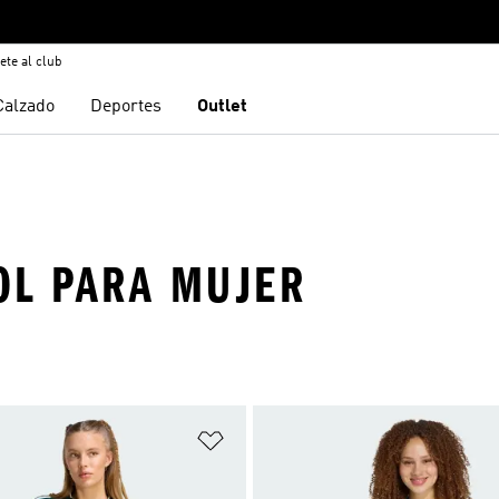
ete al club
Calzado
Deportes
Outlet
OL PARA MUJER
sta de deseos
Añadir a la lista de deseos