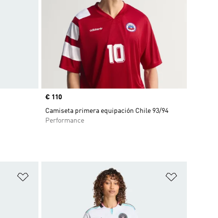
Precio
€ 110
Camiseta primera equipación Chile 93/94
Performance
Añadir a la lista de deseos
Añadir a la