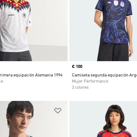
Precio
€ 100
rimera equipación Alemania 1994
Camiseta segunda equipación Arg
ce
Mujer Performance
3 colores
sta de deseos
Añadir a la lista de deseos