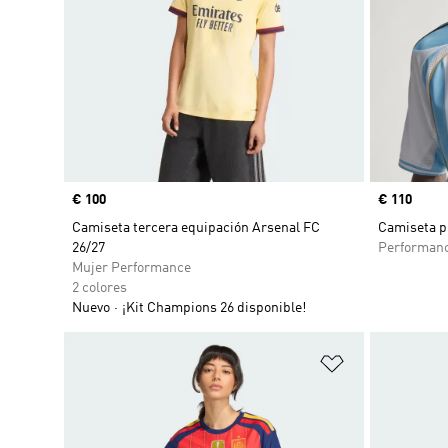
Precio
€ 100
Precio
€ 110
Camiseta tercera equipación Arsenal FC
Camiseta p
26/27
Performan
Mujer Performance
2 colores
Nuevo
¡Kit Champions 26 disponible!
Añadir a la li