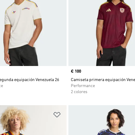
Precio
€ 100
egunda equipación Venezuela 26
Camiseta primera equipación Vene
ce
Performance
2 colores
sta de deseos
Añadir a la lista de deseos