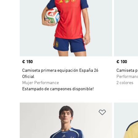
Precio
€ 150
Precio
€ 100
Camiseta primera equipación España 26
Camiseta p
Oficial
Performan
Mujer Performance
2 colores
Estampado de campeones disponible!
Añadir a la li