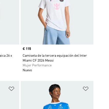
Precio
€ 115
ica 26 x
Camiseta de la tercera equipación del Inter
Miami CF 2026 Messi
Mujer Performance
Nuevo
Añadir a la lista de deseos
Añadir a la