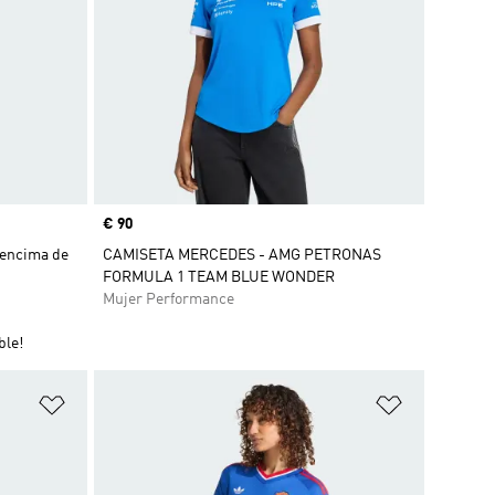
Precio
€ 90
 encima de
CAMISETA MERCEDES - AMG PETRONAS
FORMULA 1 TEAM BLUE WONDER
Mujer Performance
ble!
Añadir a la lista de deseos
Añadir a la