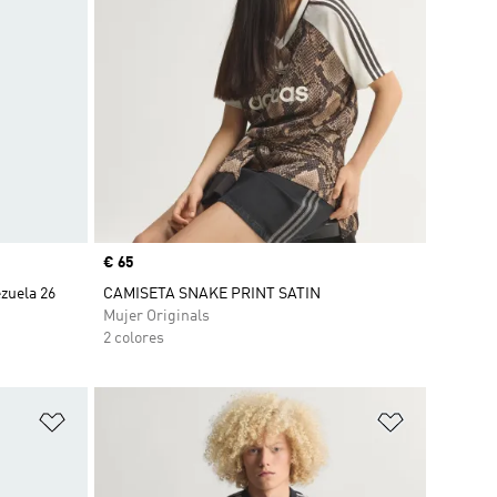
Precio
€ 65
zuela 26
CAMISETA SNAKE PRINT SATIN
Mujer Originals
2 colores
Añadir a la lista de deseos
Añadir a la