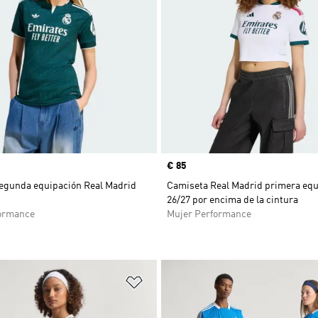
Precio
€ 85
egunda equipación Real Madrid
Camiseta Real Madrid primera equ
26/27 por encima de la cintura
ormance
Mujer Performance
sta de deseos
Añadir a la lista de deseos