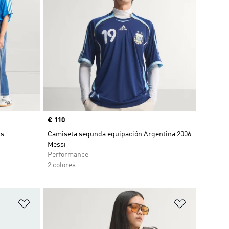
Precio
€ 110
ns
Camiseta segunda equipación Argentina 2006
Messi
Performance
2 colores
Añadir a la lista de deseos
Añadir a la