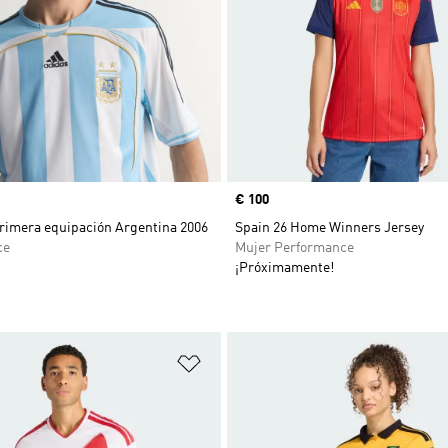
Precio
€ 100
rimera equipación Argentina 2006
Spain 26 Home Winners Jersey
ce
Mujer Performance
¡Próximamente!
sta de deseos
Añadir a la lista de deseos