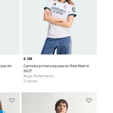
Precio
€ 100
ipación
Camiseta primera equipación Real Madrid
26/27
Mujer Performance
2 colores
Añadir a la lista de deseos
Añadir a la