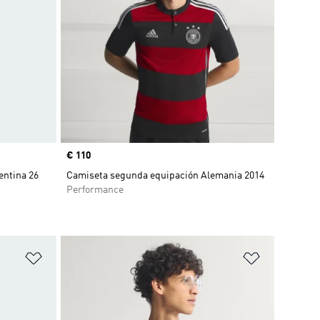
Precio
€ 110
entina 26
Camiseta segunda equipación Alemania 2014
Performance
Añadir a la lista de deseos
Añadir a la