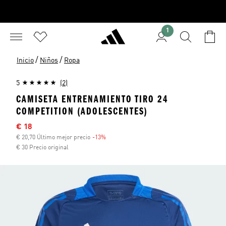
1
/
/
Inicio
Niños
Ropa
5
(2)
CAMISETA ENTRENAMIENTO TIRO 24
COMPETITION (ADOLESCENTES)
Precio rebajado
€ 18
€ 20,70 Último mejor precio
-13%
Descuento
€ 30 Precio original