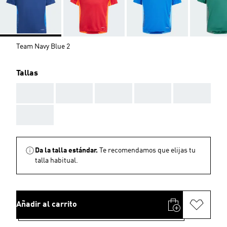
Team Navy Blue 2
Tallas
AAA
AAA
AAA
AAA
AAA
AAA
Da la talla estándar.
Te recomendamos que elijas tu
talla habitual.
Añadir al carrito