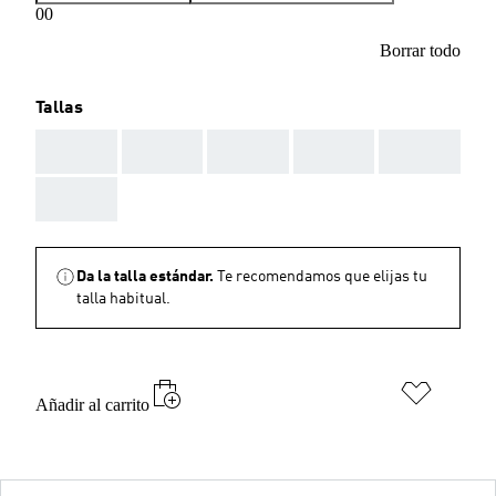
00
Borrar todo
Tallas
AAA
AAA
AAA
AAA
AAA
AAA
Da la talla estándar.
Te recomendamos que elijas tu
talla habitual.
Añadir al carrito