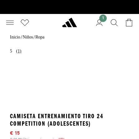
1
/
/
Inicio
Niños
Ropa
5
(1)
CAMISETA ENTRENAMIENTO TIRO 24
COMPETITION (ADOLESCENTES)
Precio rebajado
€ 15