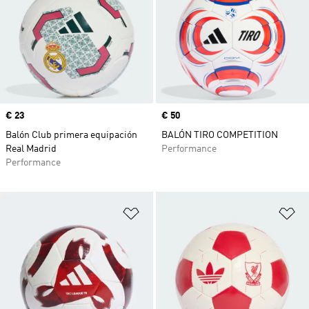
Precio
€ 23
Precio
€ 50
Balón Club primera equipación
BALÓN TIRO COMPETITION
Real Madrid
Performance
Performance
Añadir a la lista de deseos
Añ