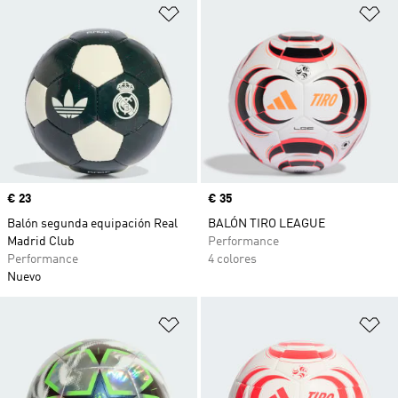
Añadir a la lista de deseos
Añ
Precio
€ 23
Precio
€ 35
Balón segunda equipación Real
BALÓN TIRO LEAGUE
Madrid Club
Performance
Performance
4 colores
Nuevo
Añadir a la lista de deseos
Añ