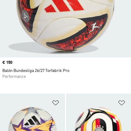
Precio
€ 150
Balón Bundesliga 26/27 Torfabrik Pro
Performance
Añadir a la lista de deseos
Añ