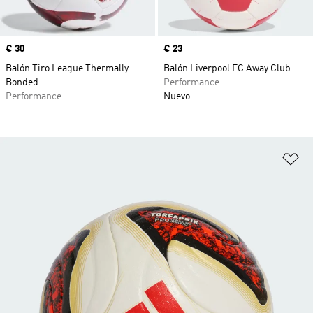
Precio
€ 30
Precio
€ 23
Balón Tiro League Thermally
Balón Liverpool FC Away Club
Bonded
Performance
Performance
Nuevo
Añ