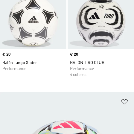
Precio
€ 20
Precio
€ 20
Balón Tango Glider
BALÓN TIRO CLUB
Performance
Performance
4 colores
Añ