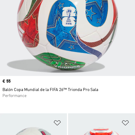
Precio
€ 55
Balón Copa Mundial de la FIFA 26™ Trionda Pro Sala
Performance
Añadir a la lista de deseos
Añ