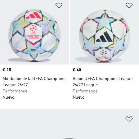
Añadir a la lista de deseos
Añ
Precio
€ 15
Precio
€ 40
Minibalón de la UEFA Champions
Balón UEFA Champions League
League 26/27
26/27 League
Performance
Performance
Nuevo
Nuevo
Añ