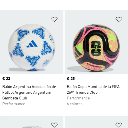
Añadir a la lista de deseos
Añ
Precio
€ 23
Precio
€ 25
Balón Argentina Asociación de
Balón Copa Mundial de la FIFA
Fútbol Argentino Argentum
26™ Trionda Club
Gambeta Club
Performance
Performance
6 colores
Añadir a la lista de deseos
Añ