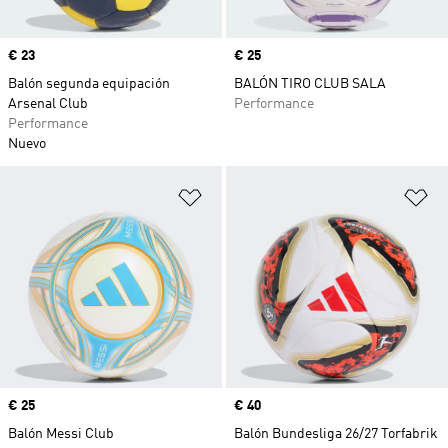
Precio
€ 23
Precio
€ 25
Balón segunda equipación
BALÓN TIRO CLUB SALA
Arsenal Club
Performance
Performance
Nuevo
Añadir a la lista de deseos
Añ
Precio
€ 25
Precio
€ 40
Balón Messi Club
Balón Bundesliga 26/27 Torfabrik