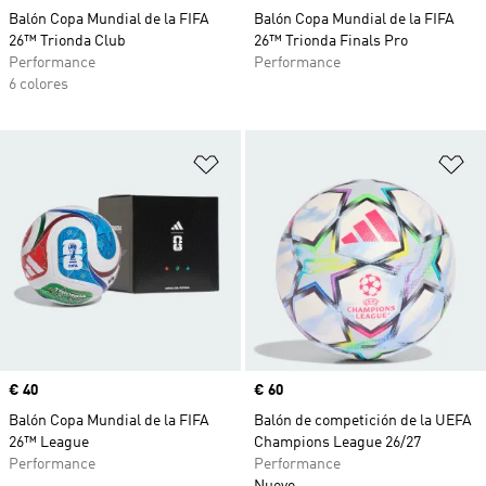
Balón Copa Mundial de la FIFA
Balón Copa Mundial de la FIFA
26™ Trionda Club
26™ Trionda Finals Pro
Performance
Performance
6 colores
Añadir a la lista de deseos
Añ
Precio
€ 40
Precio
€ 60
Balón Copa Mundial de la FIFA
Balón de competición de la UEFA
26™ League
Champions League 26/27
Performance
Performance