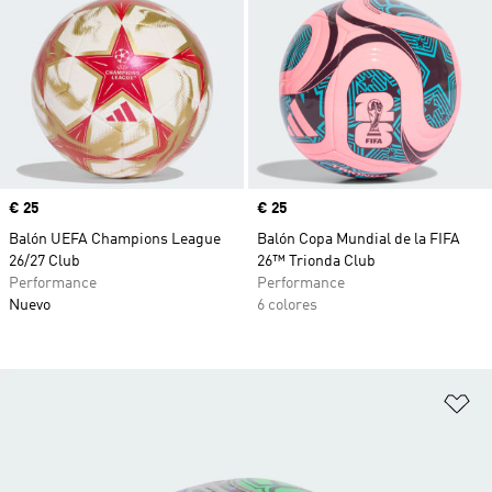
Precio
€ 25
Precio
€ 25
Balón UEFA Champions League
Balón Copa Mundial de la FIFA
26/27 Club
26™ Trionda Club
Performance
Performance
Nuevo
6 colores
Añ