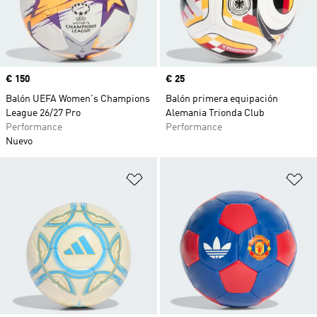
Precio
€ 150
Precio
€ 25
Balón UEFA Women's Champions
Balón primera equipación
League 26/27 Pro
Alemania Trionda Club
Performance
Performance
Nuevo
Añadir a la lista de deseos
Añ