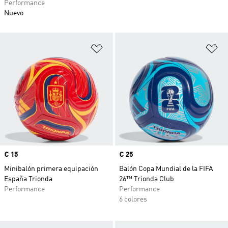
Performance
Nuevo
Añadir a la lista de deseos
Añ
Precio
€ 15
Precio
€ 25
Minibalón primera equipación
Balón Copa Mundial de la FIFA
España Trionda
26™ Trionda Club
Performance
Performance
6 colores