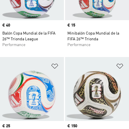
Precio
€ 40
Precio
€ 15
Balón Copa Mundial de la FIFA
Minibalón Copa Mundial de la
26™ Trionda League
FIFA 26™ Trionda
Performance
Performance
Añadir a la lista de deseos
Añ
Precio
€ 25
Precio
€ 150