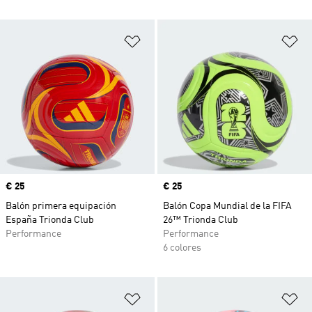
Añadir a la lista de deseos
Añ
Precio
€ 25
Precio
€ 25
Balón primera equipación
Balón Copa Mundial de la FIFA
España Trionda Club
26™ Trionda Club
Performance
Performance
6 colores
Añadir a la lista de deseos
Añ