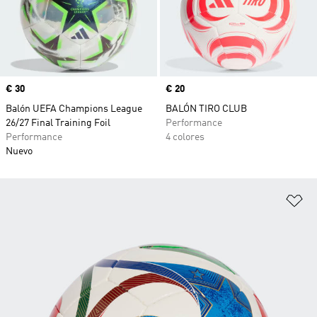
Precio
€ 30
Precio
€ 20
Balón UEFA Champions League
BALÓN TIRO CLUB
26/27 Final Training Foil
Performance
Performance
4 colores
Nuevo
Añ