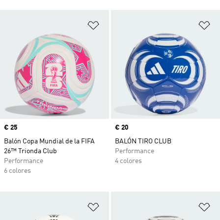
Añadir a la lista de deseos
Añ
Precio
€ 25
Precio
€ 20
Balón Copa Mundial de la FIFA
BALÓN TIRO CLUB
26™ Trionda Club
Performance
Performance
4 colores
6 colores
Añadir a la lista de deseos
Añ