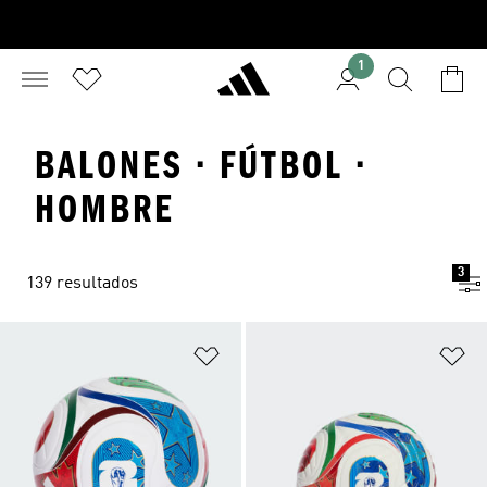
1
BALONES · FÚTBOL ·
HOMBRE
3
139 resultados
Añadir a la lista de deseos
Añ