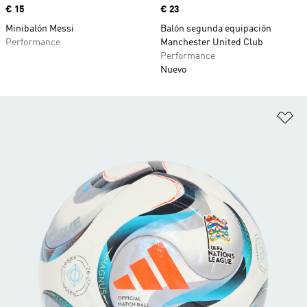
Precio
€ 15
Precio
€ 23
Minibalón Messi
Balón segunda equipación
Performance
Manchester United Club
Performance
Nuevo
Añ