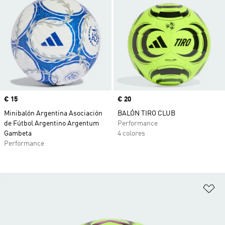
Precio
€ 15
Precio
€ 20
Minibalón Argentina Asociación
BALÓN TIRO CLUB
de Fútbol Argentino Argentum
Performance
Gambeta
4 colores
Performance
Añ