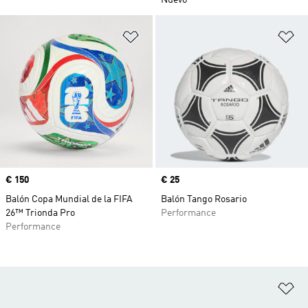
Nuevo
Añadir a la lista de deseos
Añ
Precio
€ 150
Precio
€ 25
Balón Copa Mundial de la FIFA
Balón Tango Rosario
26™ Trionda Pro
Performance
Performance
Añ