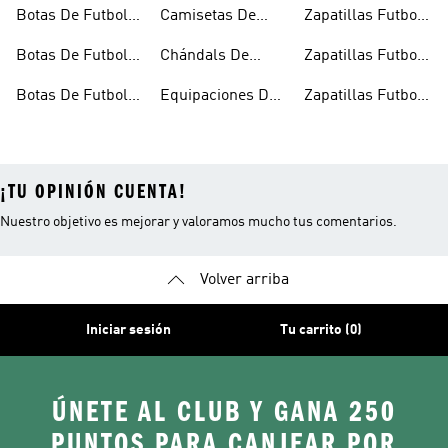
Cesped Artificial
Botas De Futbol
Camisetas De
Zapatillas Futbol
Hombre
Futbol
Sala
Botas De Futbol
Chándals De
Zapatillas Futbol
Multitacos
Fútbol
Sala Hombre
Botas De Futbol
Equipaciones De
Zapatillas Futbol
Negras
Futbol
Sala Niños
¡TU OPINIÓN CUENTA!
Nuestro objetivo es mejorar y valoramos mucho tus comentarios.
Volver arriba
Iniciar sesión
Tu carrito (0)
ÚNETE AL CLUB Y GANA 250
PUNTOS PARA CANJEAR POR