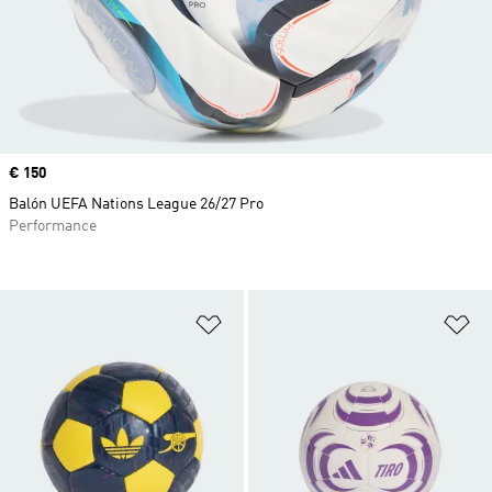
Precio
€ 150
Balón UEFA Nations League 26/27 Pro
Performance
Añadir a la lista de deseos
Añ