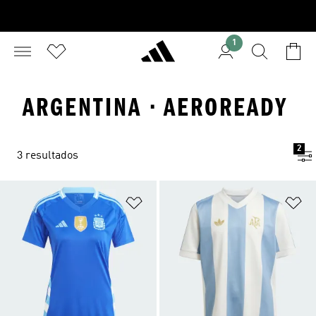
1
ARGENTINA · AEROREADY
2
3 resultados
Añadir a la lista de deseos
Añ