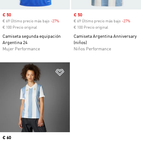
Precio de venta
€ 50
Precio de venta
€ 50
€ 69 Último precio más bajo
-27%
Descuento
€ 69 Último precio más bajo
-27%
Descu
€ 100 Precio original
€ 100 Precio original
Camiseta segunda equipación
Camiseta Argentina Anniversary
Argentina 24
(niños)
Mujer Performance
Niños Performance
Añadir a la lista de deseos
Precio actual
€ 60