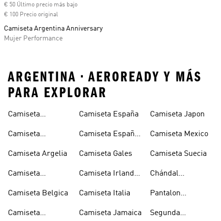
€ 50 Último precio más bajo
€ 100 Precio original
Camiseta Argentina Anniversary
Mujer Performance
ARGENTINA • AEROREADY Y MÁS
PARA EXPLORAR
Camiseta
Camiseta España
Camiseta Japon
Alemania
Camiseta
Camiseta España
Camiseta Mexico
Alemania Niño
Niño
Camiseta Argelia
Camiseta Gales
Camiseta Suecia
Camiseta
Camiseta Irlanda
Chándal
Argentina
Del Norte
Selección
Camiseta Belgica
Camiseta Italia
Pantalon
Española
Seleccion
Camiseta
Camiseta Jamaica
Segunda
Española