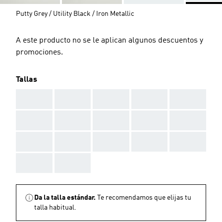
Putty Grey / Utility Black / Iron Metallic
A este producto no se le aplican algunos descuentos y
promociones.
Tallas
AAA
AAA
AAA
AAA
AAA
AAA
AAA
AAA
AAA
AAA
AAA
AAA
AAA
AAA
AAA
AAA
AAA
Da la talla estándar.
Te recomendamos que elijas tu
talla habitual.