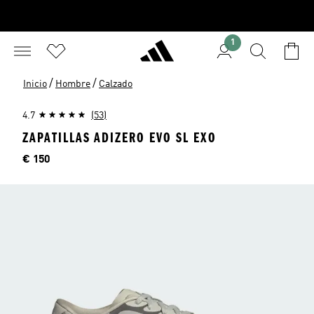
1
/
/
Inicio
Hombre
Calzado
4.7
(53)
ZAPATILLAS ADIZERO EVO SL EXO
Precio
€ 150