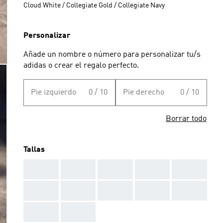
Cloud White / Collegiate Gold / Collegiate Navy
Personalizar
Añade un nombre o número para personalizar tu/s
adidas o crear el regalo perfecto.
Pie izquierdo
0 / 10
Pie derecho
0 / 10
Borrar todo
Tallas
AAA
AAA
AAA
AAA
AAA
AAA
AAA
AAA
AAA
AAA
AAA
AAA