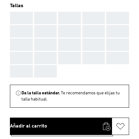
Tallas
AAA
AAA
AAA
AAA
AAA
AAA
AAA
AAA
AAA
AAA
AAA
AAA
AAA
AAA
AAA
AAA
AAA
AAA
AAA
AAA
AAA
AAA
Da la talla estándar.
Te recomendamos que elijas tu
talla habitual.
Añadir al carrito