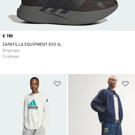
Precio
€ 150
ZAPATILLA EQUIPMENT EVO SL
Originals
2 colores
Añadir a la lista de deseos
Añ