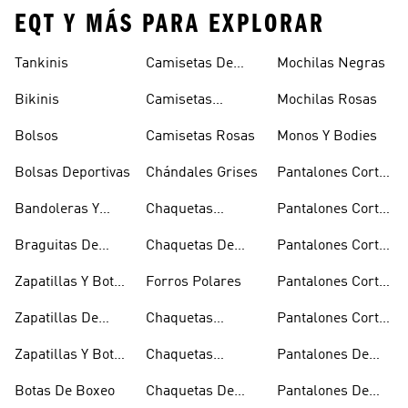
EQT Y MÁS PARA EXPLORAR
Tankinis
Camisetas De
Mochilas Negras
Manga Larga
Bikinis
Camisetas
Mochilas Rosas
Naranjas
Bolsos
Camisetas Rosas
Monos Y Bodies
Bolsas Deportivas
Chándales Grises
Pantalones Cortos
De Baloncesto
Bandoleras Y
Chaquetas
Pantalones Cortos
Bolsas De
Bomber Y Abrigos
Blancos
Braguitas De
Chaquetas De
Pantalones Cortos
Hombro
Acolchados
Bikini Y Tankini
Invierno
De Golf
Zapatillas Y Botas
Forros Polares
Pantalones Cortos
Azules
Negros
Zapatillas De
Chaquetas
Pantalones Cortos
Baloncesto
Técnicas
Por La Rodilla
Zapatillas Y Botas
Chaquetas
Pantalones De
Blancas
Blancas
Chándal
Botas De Boxeo
Chaquetas De
Pantalones De