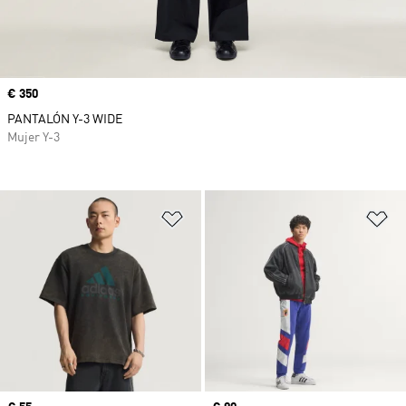
Precio
€ 350
PANTALÓN Y-3 WIDE
Mujer Y-3
Añadir a la lista de deseos
Añ