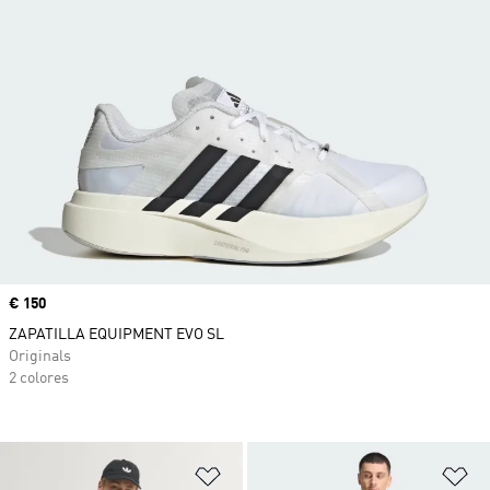
Precio
€ 150
ZAPATILLA EQUIPMENT EVO SL
Originals
2 colores
Añadir a la lista de deseos
Añ