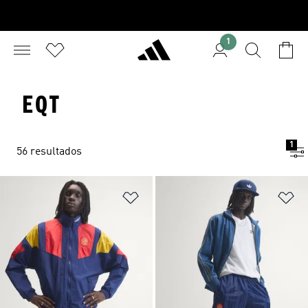
1
EQT
1
56 resultados
Añadir a la lista de deseos
Añ