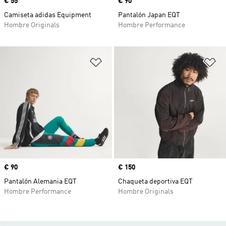
Precio
€ 55
Precio
€ 90
Camiseta adidas Equipment
Pantalón Japan EQT
Hombre Originals
Hombre Performance
Añadir a la lista de deseos
Añ
Precio
€ 90
Precio
€ 150
Pantalón Alemania EQT
Chaqueta deportiva EQT
Hombre Performance
Hombre Originals