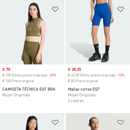
Añadir a la lista de deseos
Añ
Precio de venta
€ 70
Precio de venta
€ 38,25
€ 100 Último precio más bajo
-30%
Descuento
€ 42,50 Último precio más bajo
-10%
Des
€ 100 Precio original
€ 85 Precio original
CAMISETA TÉCNICA EQT BRA
Mallas cortas EQT
Mujer Originals
Mujer Originals
2 colores
Añadir a la lista de deseos
Añ