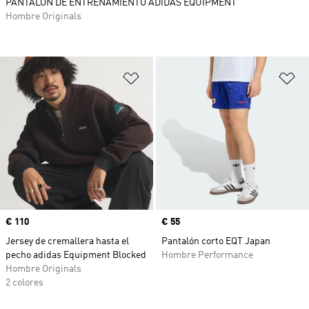
PANTALÓN DE ENTRENAMIENTO ADIDAS EQUIPMENT
Hombre Originals
Añadir a la lista de deseos
Añ
Precio
€ 110
Precio
€ 55
Jersey de cremallera hasta el
Pantalón corto EQT Japan
pecho adidas Equipment Blocked
Hombre Performance
Hombre Originals
2 colores