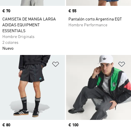
Precio
€ 70
Precio
€ 55
CAMISETA DE MANGA LARGA
Pantalón corto Argentina EQT
ADIDAS EQUIPMENT
Hombre Performance
ESSENTIALS
Hombre Originals
2 colores
Nuevo
Añadir a la lista de deseos
Añ
Precio
€ 80
Precio
€ 100