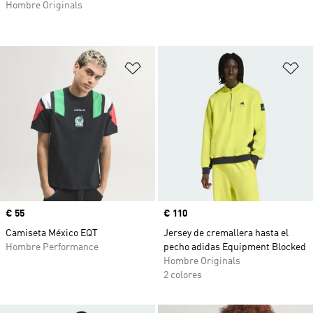
Hombre Originals
Añadir a la lista de deseos
Añ
Precio
€ 55
Precio
€ 110
Camiseta México EQT
Jersey de cremallera hasta el
Hombre Performance
pecho adidas Equipment Blocked
Hombre Originals
2 colores