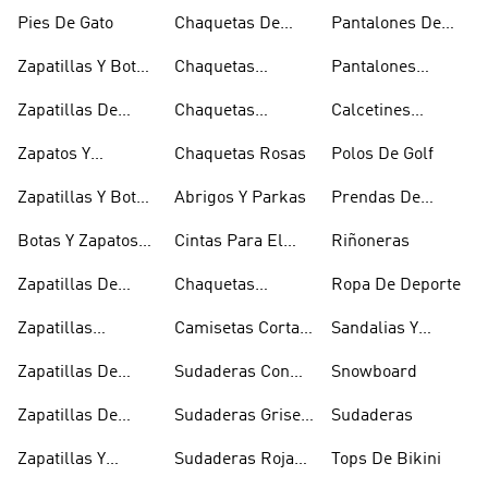
Esquí
Esquí
Pies De Gato
Chaquetas De
Pantalones De
Golf
Golf
Zapatillas Y Botas
Chaquetas
Pantalones
Gore-tex
Impermeables
Negros
Zapatillas De
Chaquetas
Calcetines
Halterofilia
Marrones
Invisibles
Zapatos Y
Chaquetas Rosas
Polos De Golf
Zapatilllas
Zapatillas Y Botas
Abrigos Y Parkas
Prendas De
Doradas
Rojas
Compresión
Botas Y Zapatos
Cintas Para El
Riñoneras
Rosas
Pelo Y Viseras
Zapatillas De
Chaquetas
Ropa De Deporte
Rugby
Cortavientos
Zapatillas
Camisetas Cortas
Sandalias Y
Senderismo
Y Crop Tops
Chanclas Blancas
Zapatillas De
Sudaderas Con
Snowboard
Skate
Capucha Azules
Zapatillas De
Sudaderas Grises
Sudaderas
Tenis
Con Capucha
Zapatillas Y
Sudaderas Rojas
Tops De Bikini
Calzado Verde
Con Capucha