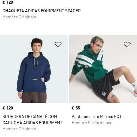
Precio
€ 120
CHAQUETA ADIDAS EQUIPMENT SPACER
Hombre Originals
Añadir a la lista de deseos
Añ
Precio
€ 120
Precio
€ 55
SUDADERA DE CANALÉ CON
Pantalón corto Mexico EQT
CAPUCHA ADIDAS EQUIPMENT
Hombre Performance
Hombre Originals