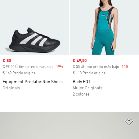
Precio de venta
€ 80
Precio de venta
€ 49,50
€ 99,20 Último precio más bajo
-19%
Descuento
€ 55 Último precio más bajo
-10%
Descu
€ 160 Precio original
€ 110 Precio original
Equipment Predator Run Shoes
Body EQT
Originals
Mujer Originals
2 colores
Añ