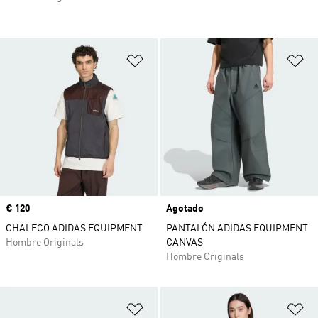
Añadir a la lista de deseos
Añ
Precio
€ 120
Agotado
CHALECO ADIDAS EQUIPMENT
PANTALÓN ADIDAS EQUIPMENT
Hombre Originals
CANVAS
Hombre Originals
Añadir a la lista de deseos
Añ