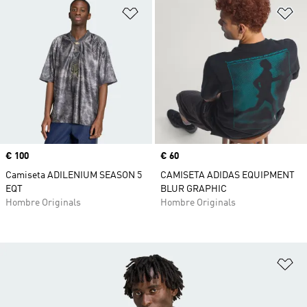
Añadir a la lista de deseos
Añ
Precio
€ 100
Precio
€ 60
Camiseta ADILENIUM SEASON 5
CAMISETA ADIDAS EQUIPMENT
EQT
BLUR GRAPHIC
Hombre Originals
Hombre Originals
Añ