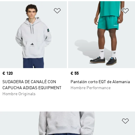
Añadir a la lista de deseos
Añ
Precio
€ 120
Precio
€ 55
SUDADERA DE CANALÉ CON
Pantalón corto EQT de Alemania
CAPUCHA ADIDAS EQUIPMENT
Hombre Performance
Hombre Originals
Añ