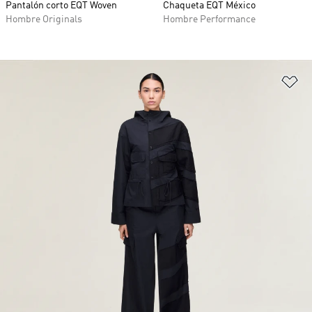
Pantalón corto EQT Woven
Chaqueta EQT México
Hombre Originals
Hombre Performance
Añ