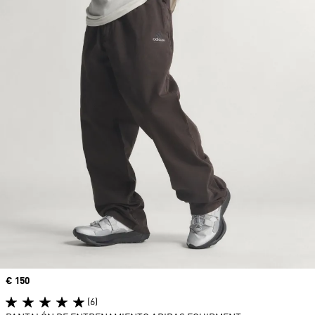
Precio
€ 150
(6)