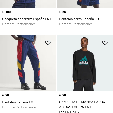
Precio
€ 100
Precio
€ 55
Chaqueta deportiva España EQT
Pantalón corto España EQT
Hombre Performance
Hombre Performance
Añadir a la lista de deseos
Añ
Precio
€ 90
Precio
€ 70
Pantalón España EQT
CAMISETA DE MANGA LARGA
Hombre Performance
ADIDAS EQUIPMENT
ESSENTIALS