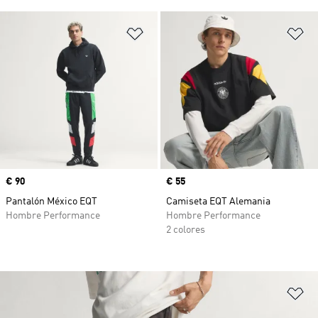
Añadir a la lista de deseos
Añ
Precio
€ 90
Precio
€ 55
Pantalón México EQT
Camiseta EQT Alemania
Hombre Performance
Hombre Performance
2 colores
Añ