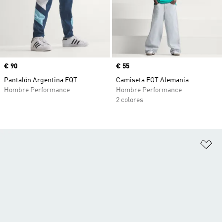
Precio
€ 90
Precio
€ 55
Pantalón Argentina EQT
Camiseta EQT Alemania
Hombre Performance
Hombre Performance
2 colores
Añ