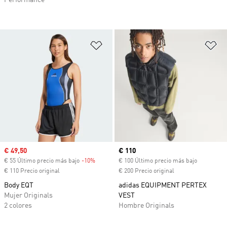
Añadir a la lista de deseos
Añ
Precio de venta
€ 49,50
Precio actual
€ 110
€ 55 Último precio más bajo
-10%
Descuento
€ 100 Último precio más bajo
€ 110 Precio original
€ 200 Precio original
Body EQT
adidas EQUIPMENT PERTEX
Mujer Originals
VEST
2 colores
Hombre Originals