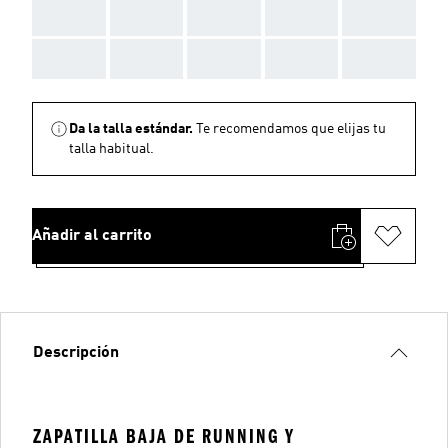
AAA
AAA
AAA
AAA
AAA
AAA
AAA
AAA
AAA
AAA
Da la talla estándar.
Te recomendamos que elijas tu
talla habitual.
Añadir al carrito
Descripción
ZAPATILLA BAJA DE RUNNING Y