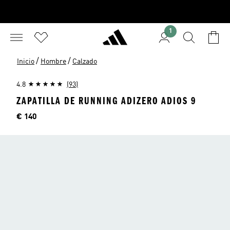
1
/
/
Inicio
Hombre
Calzado
4.8
(93)
ZAPATILLA DE RUNNING ADIZERO ADIOS 9
Precio
€ 140