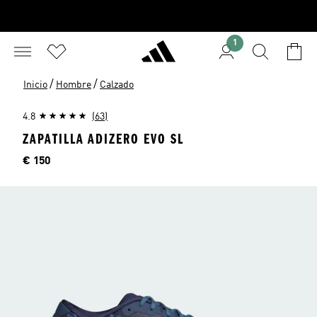
1
/
/
Inicio
Hombre
Calzado
4.8
(63)
ZAPATILLA ADIZERO EVO SL
Precio
€ 150