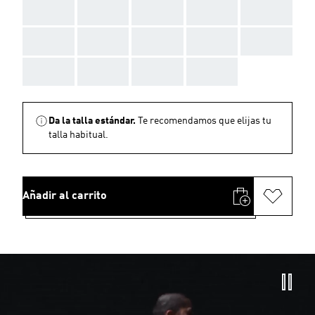
AAA
AAA
AAA
AAA
AAA
AAA
AAA
AAA
AAA
AAA
AAA
AAA
AAA
AAA
Da la talla estándar.
Te recomendamos que elijas tu
talla habitual.
Añadir al carrito