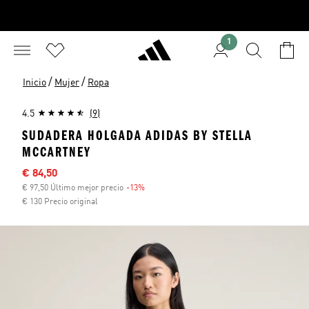
1
/
/
Inicio
Mujer
Ropa
4.5
(9)
SUDADERA HOLGADA ADIDAS BY STELLA
MCCARTNEY
Precio rebajado
€ 84,50
€ 97,50 Último mejor precio
-13%
Descuento
€ 130 Precio original