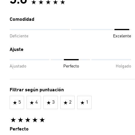
5.0
Comodidad
Deficiente
Excelente
Ajuste
Ajustado
Perfecto
Holgado
Filtrar según puntuación
5
4
3
2
1
Perfecto