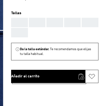
Tallas
AAA
AAA
AAA
AAA
AAA
AAA
Da la talla estándar.
Te recomendamos que elijas
tu talla habitual.
Añadir al carrito