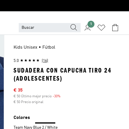
1
Kids Unisex • Fútbol
5.0
(16)
SUDADERA CON CAPUCHA TIRO 24
(ADOLESCENTES)
Precio rebajado
€ 35
€ 50 Último mejor precio
-30%
Descuento
€ 50 Precio original
Colores
Team Navy Blue 2 / White