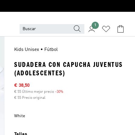
1
Kids Unisex • Fútbol
SUDADERA CON CAPUCHA JUVENTUS
(ADOLESCENTES)
Precio rebajado
€ 38,50
€ 55 Último mejor precio
-30%
Descuento
€ 55 Precio original
White
Tallas