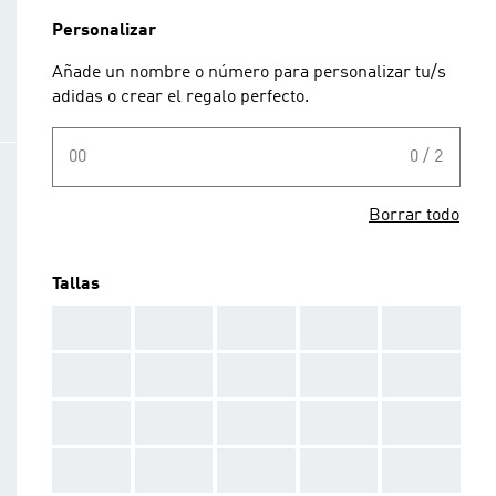
Personalizar
Añade un nombre o número para personalizar tu/s
adidas o crear el regalo perfecto.
00
0 / 2
Borrar todo
Tallas
AAA
AAA
AAA
AAA
AAA
AAA
AAA
AAA
AAA
AAA
AAA
AAA
AAA
AAA
AAA
AAA
AAA
AAA
AAA
AAA