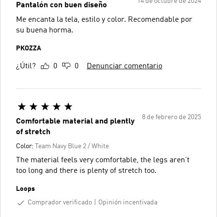
14 de octubre de 2024
Pantalón con buen diseño
Me encanta la tela, estilo y color. Recomendable por
su buena horma.
PKOZZA
¿Útil?
0
0
Denunciar comentario
8 de febrero de 2025
Comfortable material and plently
of stretch
Color:
Team Navy Blue 2 / White
The material feels very comfortable, the legs aren’t
too long and there is plenty of stretch too.
Loops
Comprador verificado
Opinión incentivada