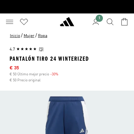
1
/
/
Inicio
Mujer
Ropa
4.7
(5)
PANTALÓN TIRO 24 WINTERIZED
Precio rebajado
€ 35
€ 50 Último mejor precio
-30%
Descuento
€ 50 Precio original