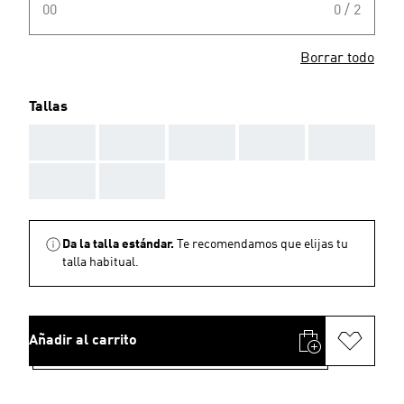
00
0 / 2
Borrar todo
Tallas
AAA
AAA
AAA
AAA
AAA
AAA
AAA
Da la talla estándar.
Te recomendamos que elijas tu
talla habitual.
Añadir al carrito