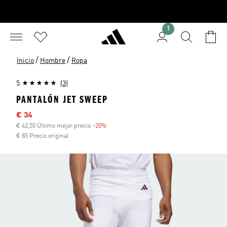
1
/
/
Inicio
Hombre
Ropa
5
(3)
PANTALÓN JET SWEEP
Precio rebajado
€ 34
€ 42,50 Último mejor precio
-20%
Descuento
€ 85 Precio original