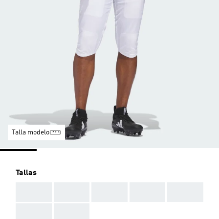
Talla modelo
Tallas
AAA
AAA
AAA
AAA
AAA
AAA
AAA