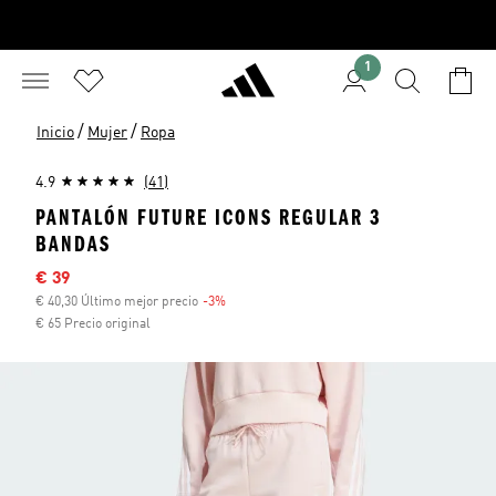
1
/
/
Inicio
Mujer
Ropa
4.9
(41)
PANTALÓN FUTURE ICONS REGULAR 3
BANDAS
Precio rebajado
€ 39
€ 40,30 Último mejor precio
-3%
Descuento
€ 65 Precio original