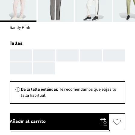
Sandy Pink
Tallas
AAA
AAA
AAA
AAA
AAA
AAA
AAA
Da la talla estándar.
Te recomendamos que elijas tu
talla habitual.
Añadir al carrito