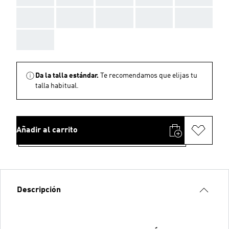
AAA
AAA
AAA
AAA
AAA
AAA
Da la talla estándar.
Te recomendamos que elijas tu
talla habitual.
Añadir al carrito
Descripción