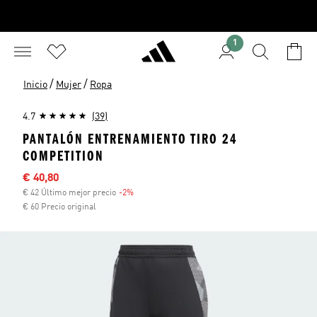
1
/
/
Inicio
Mujer
Ropa
4.7
(39)
PANTALÓN ENTRENAMIENTO TIRO 24
COMPETITION
Precio rebajado
€ 40,80
€ 42 Último mejor precio
-2%
Descuento
€ 60 Precio original