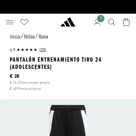
1
/
/
Inicio
Niños
Ropa
4.9
(25)
PANTALÓN ENTRENAMIENTO TIRO 24
(ADOLESCENTES)
Precio actual
€ 28
€ 24 Último mejor precio
€ 40 Precio original