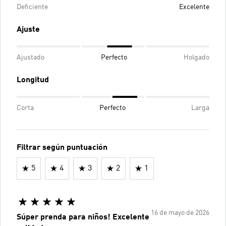
Deficiente
Excelente
Ajuste
Ajustado
Perfecto
Holgado
Longitud
Corta
Perfecto
Larga
Filtrar según puntuación
5
4
3
2
1
16 de mayo de 2026
Súper prenda para niños! Excelente