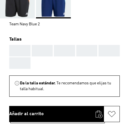
Team Navy Blue 2
Tallas
AAA
AAA
AAA
AAA
AAA
AAA
Da la talla estándar.
Te recomendamos que elijas tu
talla habitual.
Añadir al carrito