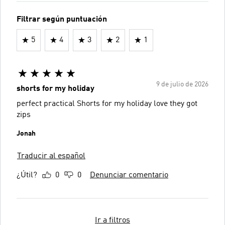
Filtrar según puntuación
5
4
3
2
1
9 de julio de 2026
shorts for my holiday
perfect practical Shorts for my holiday love they got
zips
Jonah
Traducir al español
¿Útil?
0
0
Denunciar comentario
Ir a filtros