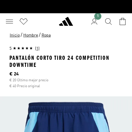
1
/
/
Inicio
Hombre
Ropa
5
(1)
PANTALÓN CORTO TIRO 24 COMPETITION
DOWNTIME
Precio actual
€ 24
€ 20 Último mejor precio
€ 40 Precio original