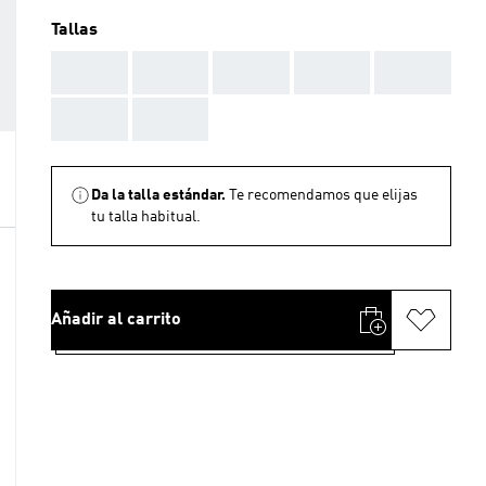
Tallas
AAA
AAA
AAA
AAA
AAA
AAA
AAA
Da la talla estándar.
Te recomendamos que elijas
tu talla habitual.
Añadir al carrito