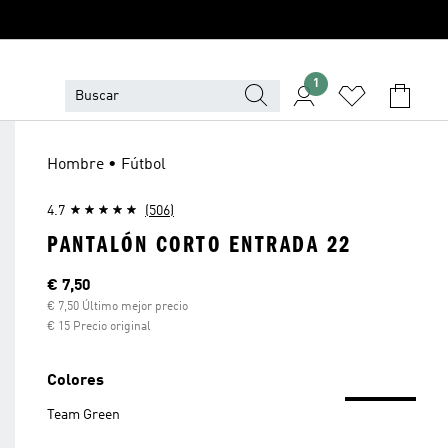
1
Hombre • Fútbol
4.7
(506)
PANTALÓN CORTO ENTRADA 22
Precio actual
€ 7,50
€ 7,50 Último mejor precio
€ 15 Precio original
Colores
Team Green