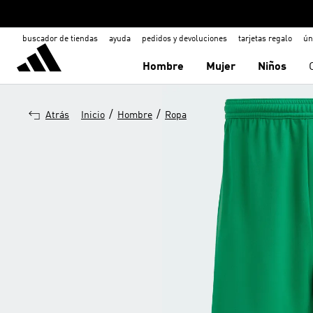
buscador de tiendas
ayuda
pedidos y devoluciones
tarjetas regalo
ún
Hombre
Mujer
Niños
/
/
Atrás
Inicio
Hombre
Ropa