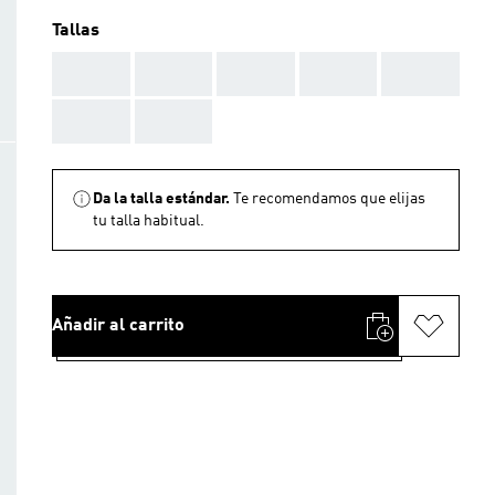
Tallas
AAA
AAA
AAA
AAA
AAA
AAA
AAA
Da la talla estándar.
Te recomendamos que elijas
tu talla habitual.
Añadir al carrito