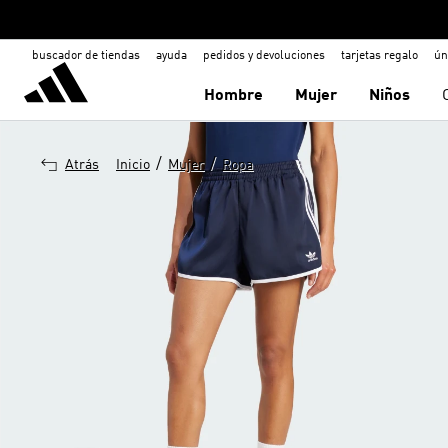
buscador de tiendas
ayuda
pedidos y devoluciones
tarjetas regalo
ún
Hombre
Mujer
Niños
/
/
Atrás
Inicio
Mujer
Ropa