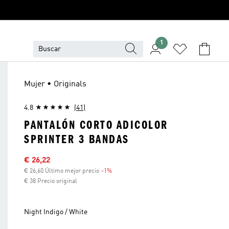
1
Mujer • Originals
4.8
(41)
PANTALÓN CORTO ADICOLOR
SPRINTER 3 BANDAS
Precio rebajado
€ 26,22
€ 26,60 Último mejor precio
-1%
Descuento
€ 38 Precio original
Night Indigo / White