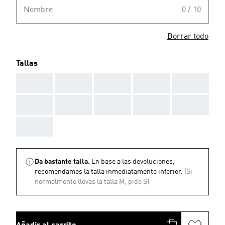
Nombre
0 / 10
Borrar todo
Tallas
AAA
AAA
AAA
AAA
AAA
AAA
AAA
AAA
AAA
AAA
AAA
Da bastante talla.
En base a las devoluciones,
recomendamos la talla inmediatamente inferior.
(Si
normalmente llevas la talla M, pide S)