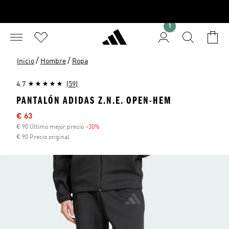
1
/
/
Inicio
Hombre
Ropa
4.7
(59)
PANTALÓN ADIDAS Z.N.E. OPEN-HEM
Precio rebajado
€ 63
€ 90 Último mejor precio
-30%
Descuento
€ 90 Precio original