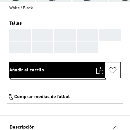
White / Black
Tallas
AAA
AAA
AAA
AAA
AAA
AAA
AAA
AAA
AAA
Añadir al carrito
Comprar medias de fútbol
Descripción