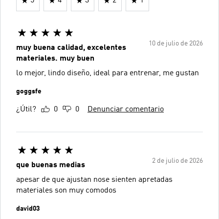
5
4
3
2
1
10 de julio de 2026
muy buena calidad, excelentes
materiales. muy buen
lo mejor, lindo diseño, ideal para entrenar, me gustan
goggsfe
¿Útil?
0
0
Denunciar comentario
2 de julio de 2026
que buenas medias
apesar de que ajustan nose sienten apretadas
materiales son muy comodos
david03