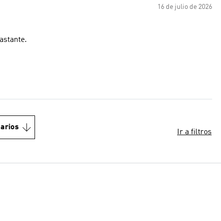
16 de julio de 2026
astante.
arios
Ir a filtros