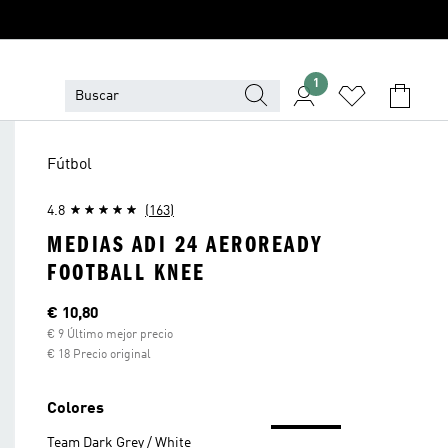
1
Fútbol
4.8
(163)
MEDIAS ADI 24 AEROREADY
FOOTBALL KNEE
Precio actual
€ 10,80
€ 9 Último mejor precio
€ 18 Precio original
Colores
Team Dark Grey / White