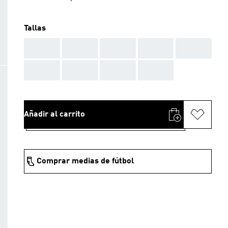
Tallas
AAA
AAA
AAA
AAA
AAA
AAA
AAA
AAA
AAA
Añadir al carrito
Comprar medias de fútbol