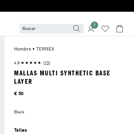
1
Hombre • TERREX
4.8
(15)
MALLAS MULTI SYNTHETIC BASE
LAYER
Precio
€ 50
Black
Tallas