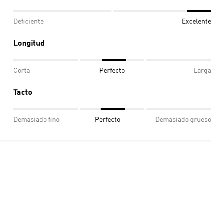
Deficiente
Excelente
Longitud
Corta
Perfecto
Larga
Tacto
Demasiado fino
Perfecto
Demasiado grueso