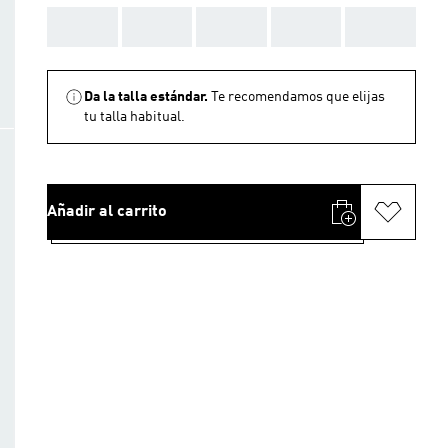
AAA
AAA
AAA
AAA
AAA
Da la talla estándar.
Te recomendamos que elijas
tu talla habitual.
Añadir al carrito