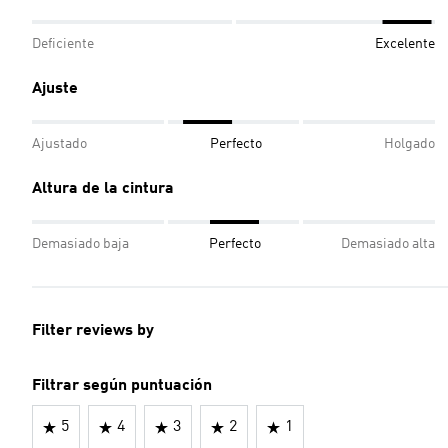
Deficiente
Excelente
Ajuste
Ajustado
Perfecto
Holgado
Altura de la cintura
Demasiado baja
Perfecto
Demasiado alta
Filter reviews by
Filtrar según puntuación
5
4
3
2
1