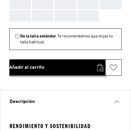
AAA
AAA
AAA
AAA
AAA
AAA
AAA
AAA
AAA
Da la talla estándar.
Te recomendamos que elijas tu
talla habitual.
Añadir al carrito
Descripción
RENDIMIENTO Y SOSTENIBILIDAD