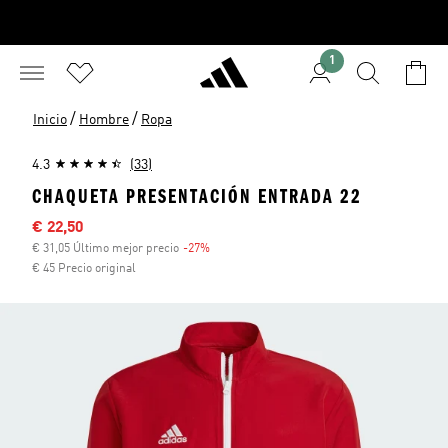
1
/
/
Inicio
Hombre
Ropa
4.3
(33)
CHAQUETA PRESENTACIÓN ENTRADA 22
Precio rebajado
€ 22,50
€ 31,05 Último mejor precio
-27%
Descuento
€ 45 Precio original