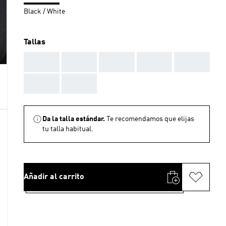
Black / White
Tallas
AAA
AAA
AAA
AAA
AAA
AAA
AAA
Da la talla estándar.
Te recomendamos que elijas
tu talla habitual.
Añadir al carrito