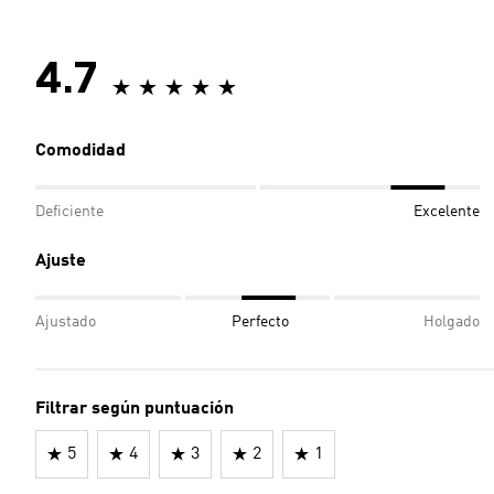
4.7
Comodidad
Deficiente
Excelente
Ajuste
Ajustado
Perfecto
Holgado
Filtrar según puntuación
5
4
3
2
1