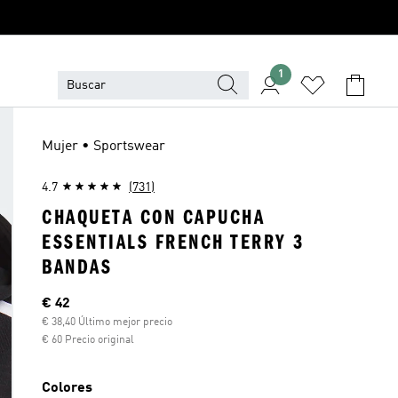
1
Mujer • Sportswear
4.7
(731)
CHAQUETA CON CAPUCHA
ESSENTIALS FRENCH TERRY 3
BANDAS
Precio actual
€ 42
€ 38,40 Último mejor precio
€ 60 Precio original
Colores