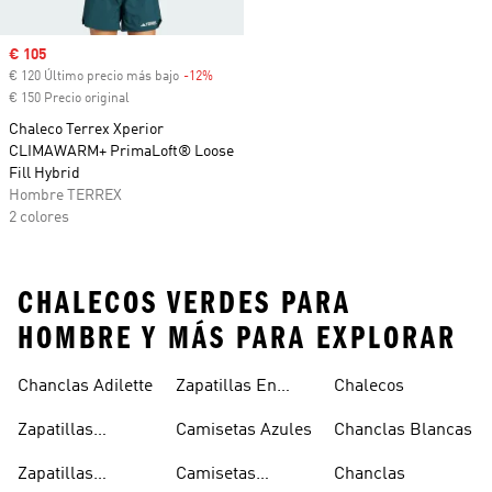
Precio de venta
€ 105
€ 120 Último precio más bajo
-12%
Descuento
€ 150 Precio original
Chaleco Terrex Xperior
CLIMAWARM+ PrimaLoft® Loose
Fill Hybrid
Hombre TERREX
2 colores
CHALECOS VERDES PARA
HOMBRE Y MÁS PARA EXPLORAR
Chanclas Adilette
Zapatillas En
Chalecos
Oferta
Zapatillas
Camisetas Azules
Chanclas Blancas
Sambas Blancas
Zapatillas
Camisetas
Chanclas