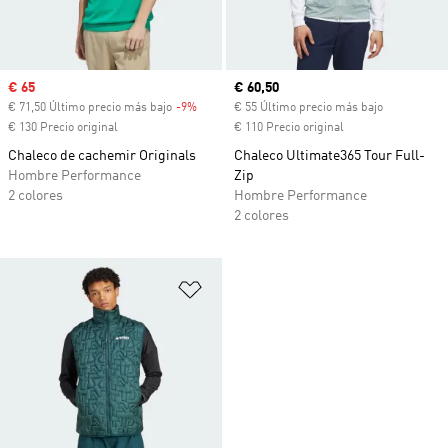
Precio de venta
€ 65
Precio actual
€ 60,50
€ 71,50 Último precio más bajo
-9%
Descuento
€ 55 Último precio más bajo
€ 130 Precio original
€ 110 Precio original
Chaleco de cachemir Originals
Chaleco Ultimate365 Tour Full-
Hombre Performance
Zip
2 colores
Hombre Performance
2 colores
Añadir a la lista de deseos