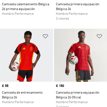
Camiseta calentamiento Bélgica
Camiseta primera equipación
26 primera equipación
Bélgica 26
Hombre Performance
Hombre Performance
2 colores
Añadir a la lista de deseos
Añ
Precio
€ 55
Precio
€ 150
Camiseta de entrenamiento
Camiseta primera equipación
Bélgica 26
Bélgica 26 Oficial
Hombre Performance
Hombre Performance