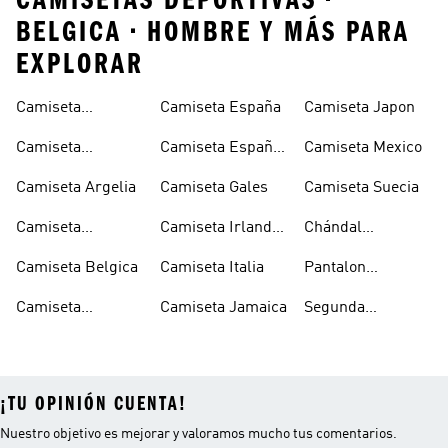
CAMISETAS DEPORTIVAS •
BELGICA • HOMBRE Y MÁS PARA
EXPLORAR
Camiseta
Camiseta España
Camiseta Japon
Alemania
Camiseta
Camiseta España
Camiseta Mexico
Alemania Niño
Niño
Camiseta Argelia
Camiseta Gales
Camiseta Suecia
Camiseta
Camiseta Irlanda
Chándal
Argentina
Del Norte
Selección
Camiseta Belgica
Camiseta Italia
Pantalon
Española
Seleccion
Camiseta
Camiseta Jamaica
Segunda
Española
Colombia
Equipacion
España
¡TU OPINIÓN CUENTA!
Nuestro objetivo es mejorar y valoramos mucho tus comentarios.