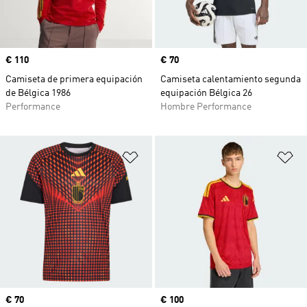
Precio
€ 110
Precio
€ 70
Camiseta de primera equipación
Camiseta calentamiento segunda
de Bélgica 1986
equipación Bélgica 26
Performance
Hombre Performance
Añadir a la lista de deseos
Añ
Precio
€ 70
Precio
€ 100