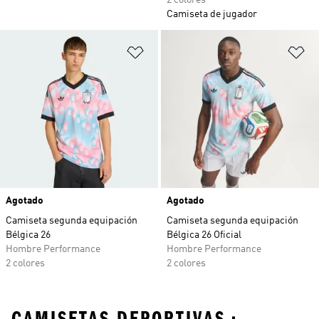
2 colores
Camiseta de jugador
Añadir a la lista de deseos
Añ
Agotado
Agotado
Camiseta segunda equipación
Camiseta segunda equipación
Bélgica 26
Bélgica 26 Oficial
Hombre Performance
Hombre Performance
2 colores
2 colores