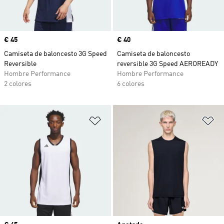
Precio
€ 45
Precio
€ 40
Camiseta de baloncesto 3G Speed
Camiseta de baloncesto
Reversible
reversible 3G Speed AEROREADY
Hombre Performance
Hombre Performance
2 colores
6 colores
Añadir a la lista de deseos
Añ