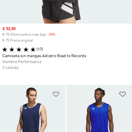
Precio de venta
€ 52,50
€ 75 Último precio más bajo
-30%
Descuento
€ 75 Precio original
(17)
Camiseta sin mangas Adizero Road to Records
Hombre Performance
2 colores
Añadir a la lista de deseos
Añ