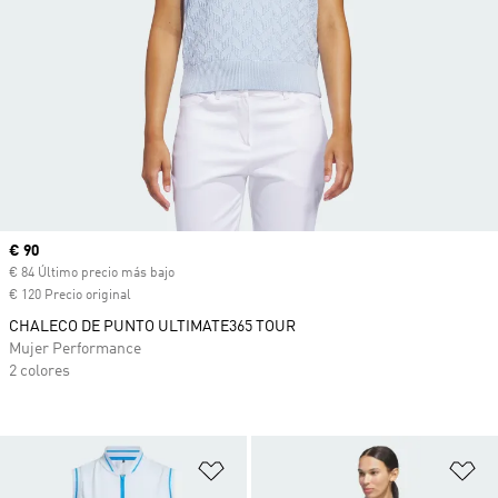
Precio actual
€ 90
€ 84 Último precio más bajo
€ 120 Precio original
CHALECO DE PUNTO ULTIMATE365 TOUR
Mujer Performance
2 colores
Añadir a la lista de deseos
Añ