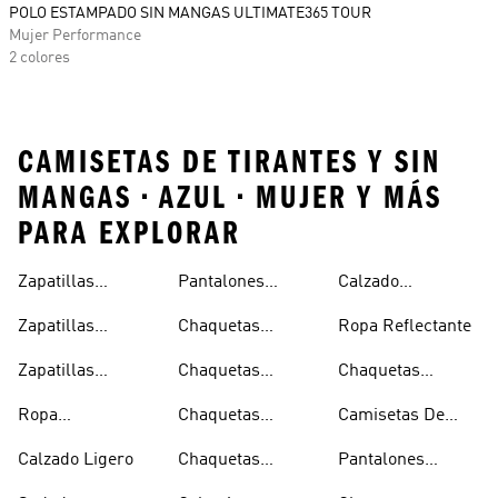
POLO ESTAMPADO SIN MANGAS ULTIMATE365 TOUR
Mujer Performance
2 colores
CAMISETAS DE TIRANTES Y SIN
MANGAS • AZUL • MUJER Y MÁS
PARA EXPLORAR
Zapatillas
Pantalones
Calzado
Capucha
Transpirables
Deportivos
Reflectante
Zapatillas
Chaquetas
Ropa Reflectante
Mujer
Ligeros
Transpirables
Ligeras
Zapatillas
Chaquetas
Chaquetas
Hombre
Transpirables
Plegables
Aislantes
Ropa
Chaquetas
Camisetas De
Niños
Impermeable
Impermeables
Secado Rápido
Calzado Ligero
Chaquetas
Pantalones
Hombre
Impermeables
Elásticos