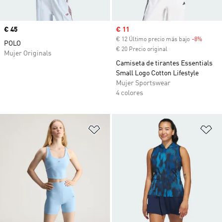
Precio
€ 45
Precio de venta
€ 11
€ 12 Último precio más bajo
-8%
Descue
POLO
€ 20 Precio original
Mujer Originals
Camiseta de tirantes Essentials
Small Logo Cotton Lifestyle
Mujer Sportswear
4 colores
Añadir a la lista de deseos
Añ