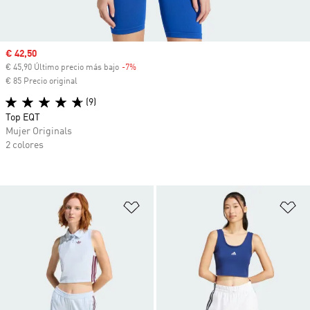
Precio de venta
€ 42,50
€ 45,90 Último precio más bajo
-7%
Descuento
€ 85 Precio original
(9)
Top EQT
Mujer Originals
2 colores
Añadir a la lista de deseos
Añ