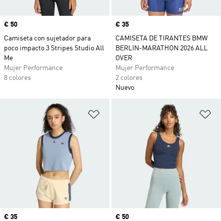
Precio
€ 50
Precio
€ 35
Camiseta con sujetador para
CAMISETA DE TIRANTES BMW
poco impacto 3 Stripes Studio All
BERLIN-MARATHON 2026 ALL
Me
OVER
Mujer Performance
Mujer Performance
8 colores
2 colores
Nuevo
Añadir a la lista de deseos
Añ
Precio
€ 35
Precio
€ 50