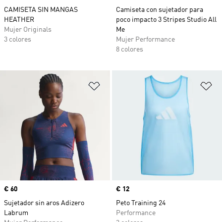
CAMISETA SIN MANGAS
Camiseta con sujetador para
HEATHER
poco impacto 3 Stripes Studio All
Mujer Originals
Me
3 colores
Mujer Performance
8 colores
Añadir a la lista de deseos
Añ
Precio
€ 60
Precio
€ 12
Sujetador sin aros Adizero
Peto Training 24
Labrum
Performance