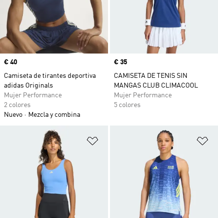
Precio
€ 40
Precio
€ 35
Camiseta de tirantes deportiva
CAMISETA DE TENIS SIN
adidas Originals
MANGAS CLUB CLIMACOOL
Mujer Performance
Mujer Performance
2 colores
5 colores
Nuevo
Mezcla y combina
Añadir a la lista de deseos
Añ