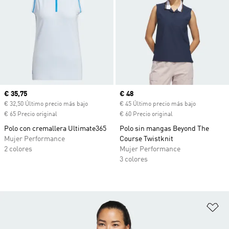
Precio actual
€ 35,75
Precio actual
€ 48
€ 32,50 Último precio más bajo
€ 45 Último precio más bajo
€ 65 Precio original
€ 60 Precio original
Polo con cremallera Ultimate365
Polo sin mangas Beyond The
Mujer Performance
Course Twistknit
2 colores
Mujer Performance
3 colores
Añ