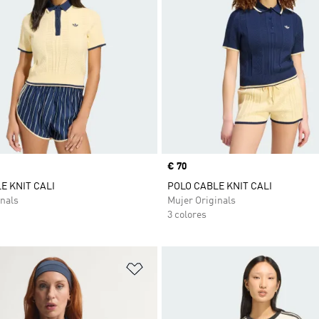
Precio
€ 70
E KNIT CALI
POLO CABLE KNIT CALI
nals
Mujer Originals
3 colores
sta de deseos
Añadir a la lista de deseos