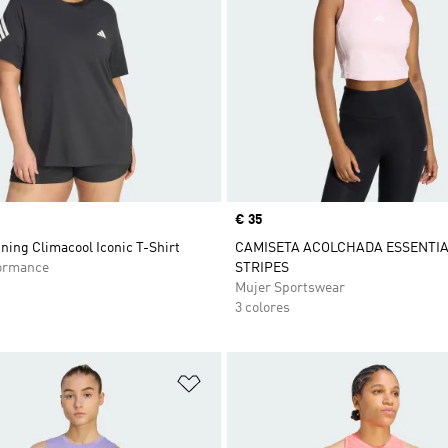
Precio
€ 35
ning Climacool Iconic T-Shirt
CAMISETA ACOLCHADA ESSENTIA
ormance
STRIPES
Mujer Sportswear
3 colores
sta de deseos
Añadir a la lista de deseos