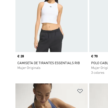
Precio
€ 28
Precio
€ 70
CAMISETA DE TIRANTES ESSENTIALS RIB
POLO CABL
Mujer Originals
Mujer Origi
3 colores
Añadir a la li