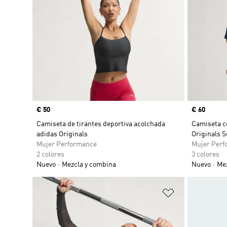
Precio
€ 50
Precio
€ 60
Camiseta de tirantes deportiva acolchada
Camiseta c
adidas Originals
Originals 
Mujer Performance
Mujer Perf
2 colores
3 colores
Nuevo
Mezcla y combina
Nuevo
Mez
Añadir a la li