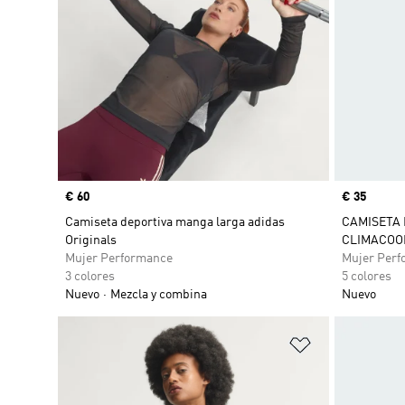
Precio
€ 60
Precio
€ 35
Camiseta deportiva manga larga adidas
CAMISETA 
Originals
CLIMACOO
Mujer Performance
Mujer Perf
3 colores
5 colores
Nuevo
Mezcla y combina
Nuevo
Añadir a la li