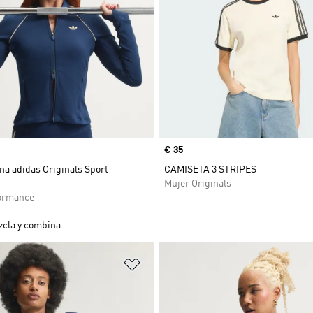
Precio
€ 35
na adidas Originals Sport
CAMISETA 3 STRIPES
Mujer Originals
ormance
cla y combina
sta de deseos
Añadir a la lista de deseos