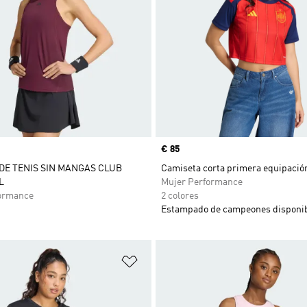
Precio
€ 85
DE TENIS SIN MANGAS CLUB
Camiseta corta primera equipació
L
Mujer Performance
ormance
2 colores
Estampado de campeones disponib
sta de deseos
Añadir a la lista de deseos