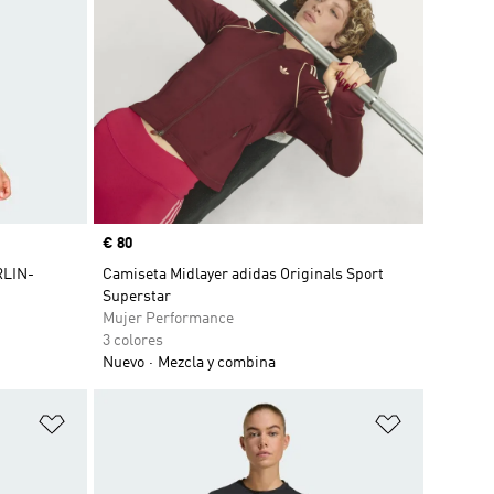
Precio
€ 80
RLIN-
Camiseta Midlayer adidas Originals Sport
Superstar
Mujer Performance
3 colores
Nuevo
Mezcla y combina
Añadir a la lista de deseos
Añadir a la