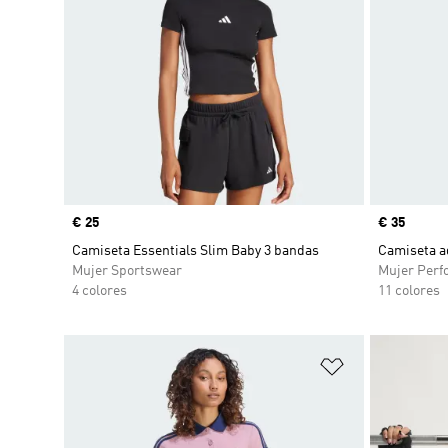
Precio
€ 25
Precio
€ 35
Camiseta Essentials Slim Baby 3 bandas
Camiseta a
Mujer Sportswear
Mujer Perf
4 colores
11 colores
Añadir a la li