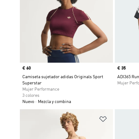
Precio
€ 60
Precio
€ 35
Camiseta sujetador adidas Originals Sport
ADI365 Run
Superstar
Mujer Perf
Mujer Performance
3 colores
Nuevo
Mezcla y combina
Añadir a la li