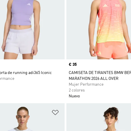
Precio
€ 35
rta de running adi365 Iconic
CAMISETA DE TIRANTES BMW BE
ormance
MARATHON 2026 ALL OVER
Mujer Performance
2 colores
Nuevo
sta de deseos
Añadir a la lista de deseos