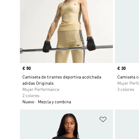
Precio
€ 50
Precio
€ 30
Camiseta de tirantes deportiva acolchada
Camiseta co
adidas Originals
Mujer Perf
Mujer Performance
3 colores
2 colores
Nuevo
Mezcla y combina
Añadir a la li