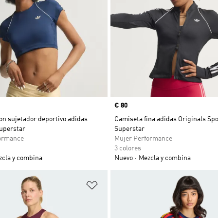
Precio
€ 80
on sujetador deportivo adidas
Camiseta fina adidas Originals Spo
Superstar
Superstar
ormance
Mujer Performance
3 colores
cla y combina
Nuevo
Mezcla y combina
sta de deseos
Añadir a la lista de deseos