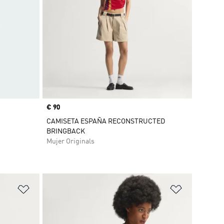
Precio
€ 90
CAMISETA ESPAÑA RECONSTRUCTED
BRINGBACK
Mujer Originals
Añadir a la lista de deseos
Añadir a la