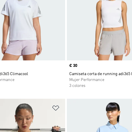
Precio
€ 30
di365 Climacool
Camiseta corta de running adi365 
ormance
Mujer Performance
3 colores
sta de deseos
Añadir a la lista de deseos