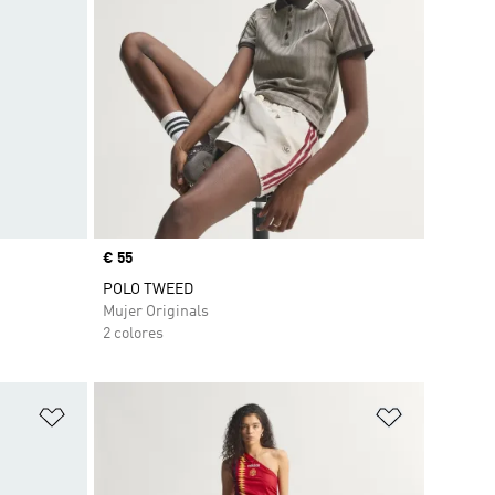
Precio
€ 55
POLO TWEED
Mujer Originals
2 colores
Añadir a la lista de deseos
Añadir a la