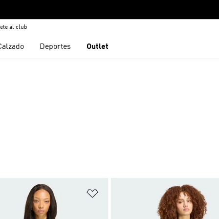
ete al club
Calzado
Deportes
Outlet
sta de deseos
Añadir a la lista de deseos