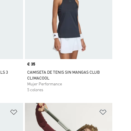
Precio
€ 35
LS 3
CAMISETA DE TENIS SIN MANGAS CLUB
CLIMACOOL
Mujer Performance
5 colores
Añadir a la lista de deseos
Añadir a la