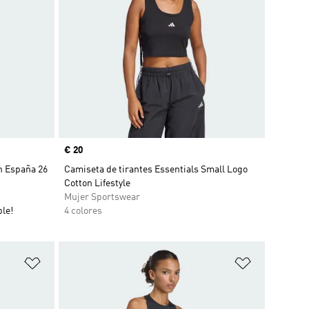
Precio
€ 20
n España 26
Camiseta de tirantes Essentials Small Logo
Cotton Lifestyle
Mujer Sportswear
le!
4 colores
Añadir a la lista de deseos
Añadir a la