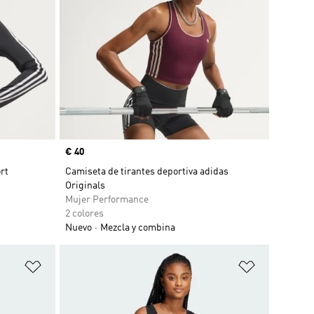
Precio
€ 40
rt
Camiseta de tirantes deportiva adidas
Originals
Mujer Performance
2 colores
Nuevo
Mezcla y combina
Añadir a la lista de deseos
Añadir a la