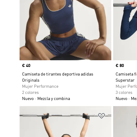
Precio
€ 40
Precio
€ 80
Camiseta de tirantes deportiva adidas
Camiseta fi
Originals
Superstar
Mujer Performance
Mujer Perf
2 colores
3 colores
Nuevo
Mezcla y combina
Nuevo
Mez
Añadir a la li