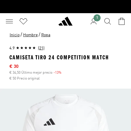
1
/
/
Inicio
Hombre
Ropa
4.9
(21)
CAMISETA TIRO 24 COMPETITION MATCH
Precio rebajado
€ 30
€ 34,50 Último mejor precio
-13%
Descuento
€ 50 Precio original