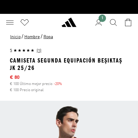
1
/
/
Inicio
Hombre
Ropa
5
(1)
CAMISETA SEGUNDA EQUIPACIÓN BEŞIKTAŞ
JK 25/26
Precio rebajado
€ 80
€ 100 Último mejor precio
-20%
Descuento
€ 100 Precio original