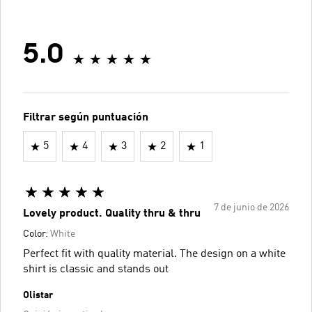
5.0
Filtrar según puntuación
5
4
3
2
1
7 de junio de 2026
Lovely product. Quality thru & thru
Color:
White
Perfect fit with quality material. The design on a white
shirt is classic and stands out
Olistar